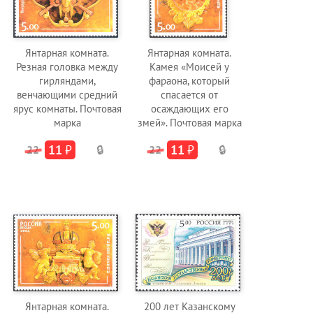
Янтарная комната.
Янтарная комната.
Резная головка между
Камея «Моисей у
гирляндами,
фараона, который
венчающими средний
спасается от
ярус комнаты. Почтовая
осаждающих его
марка
змей». Почтовая марка
11
₽
11
₽
22
🔒
22
🔒
Янтарная комната.
200 лет Казанскому