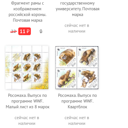
Фрагмент рамы с
государственному
изображением
университету. Почтовая
российской короны.
марка
Почтовая марка
сейчас нет в
11
₽
наличии
22
🔒
Росомаха. Выпуск по
Росомаха. Выпуск по
программе WWF.
программе WWF.
Малый лист из 8 марок
Квартблок
сейчас нет в
сейчас нет в
наличии
наличии