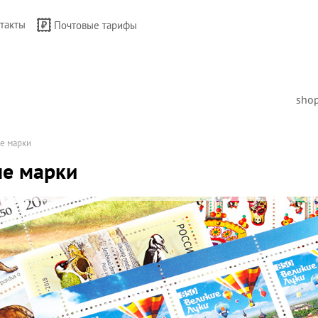
такты
Почтовые тарифы
sho
е марки
е марки