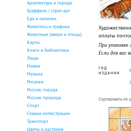
Архитектура и города
Граффити / стрит-арт
Еда и напитки
Живопись и графика
Художественн
Животные (звери и птицы)
оплаты почто
Карты
При упаковке 
Книги и библиотеки
Если для вас
Люди
Маяки
ГОД
ИЗДАНИЯ
Музыка
Рисунки
Россия, города
Россия, природа
Сортировать по
Спорт
Старые иллюстрации
Транспорт
Цветы и растения