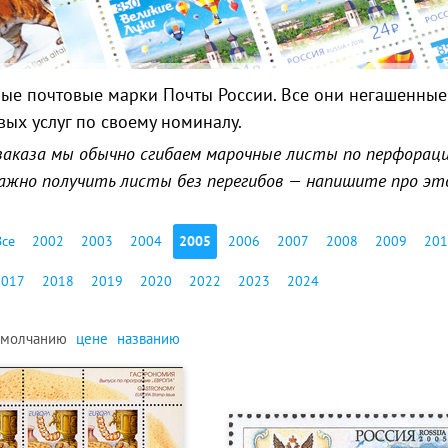
ые почтовые марки Почты России. Все они негашенные 
вых услуг по своему номиналу.
заказа мы обычно сгибаем марочные листы по перфорации
 важно получить листы без перегибов — напишите про эт
Все
2002
2003
2004
2005
2006
2007
2008
2009
201
2017
2018
2019
2020
2022
2023
2024
умолчанию
цене
названию