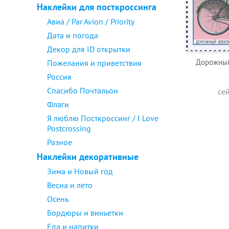
Наклейки для посткроссинга
Авиа / Par Avion / Priority
Дата и погода
Декор для ID открытки
Дорожный
Пожелания и приветствия
Россия
Спасибо Почтальон
се
Флаги
Я люблю Посткроссинг / I Love
Postcrossing
Разное
Наклейки декоративные
Зима и Новый год
Весна и лето
Осень
Бордюры и виньетки
Еда и напитки