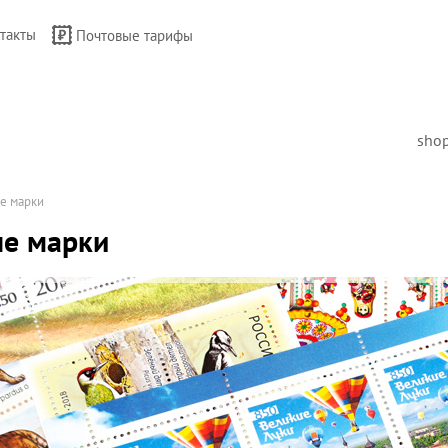
такты
Почтовые тарифы
sho
е марки
е марки