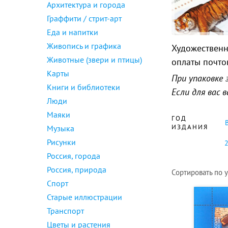
Архитектура и города
Граффити / стрит-арт
Еда и напитки
Живопись и графика
Художественн
Животные (звери и птицы)
оплаты почто
Карты
При упаковке 
Книги и библиотеки
Если для вас
Люди
Маяки
ГОД
ИЗДАНИЯ
Музыка
Рисунки
Россия, города
Россия, природа
Сортировать по
Спорт
Старые иллюстрации
Транспорт
Цветы и растения