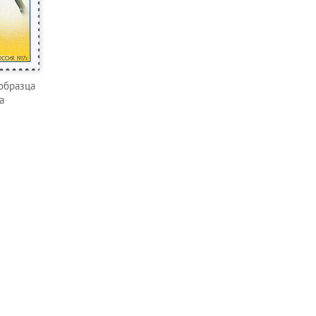
образца
а