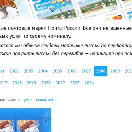
ые почтовые марки Почты России. Все они негашенные 
вых услуг по своему номиналу.
заказа мы обычно сгибаем марочные листы по перфорации
 важно получить листы без перегибов — напишите про эт
Все
2002
2003
2004
2005
2006
2007
2008
2009
201
2017
2018
2019
2020
2022
2023
2024
умолчанию
цене
названию