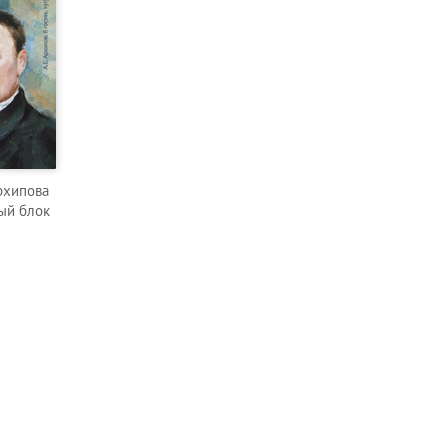
Архипова
вый блок