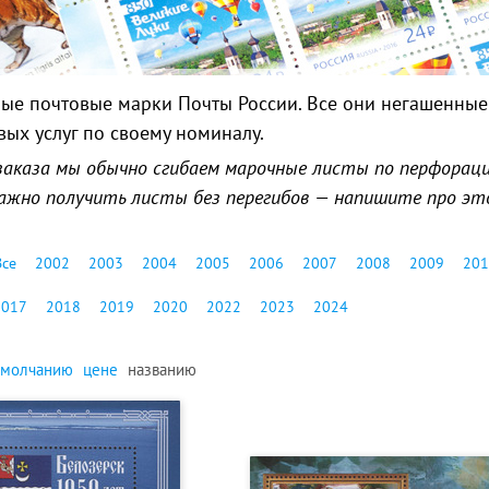
ые почтовые марки Почты России. Все они негашенные 
вых услуг по своему номиналу.
заказа мы обычно сгибаем марочные листы по перфорации
 важно получить листы без перегибов — напишите про эт
Все
2002
2003
2004
2005
2006
2007
2008
2009
201
2017
2018
2019
2020
2022
2023
2024
умолчанию
цене
названию