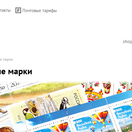
такты
Почтовые тарифы
sho
е марки
е марки