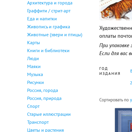
Архитектура и города
Граффити / стрит-арт
Еда и напитки
Живопись и графика
Художественн
Животные (звери и птицы)
оплаты почто
Карты
При упаковке 
Книги и библиотеки
Если для вас
Люди
Маяки
ГОД
ИЗДАНИЯ
Музыка
Рисунки
Россия, города
Россия, природа
Сортировать по
Спорт
Старые иллюстрации
Транспорт
Цветы и растения