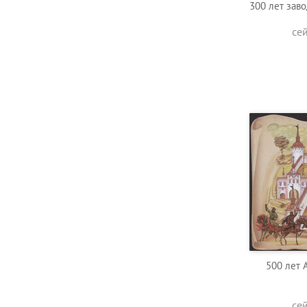
300 лет заво
се
500 лет 
се