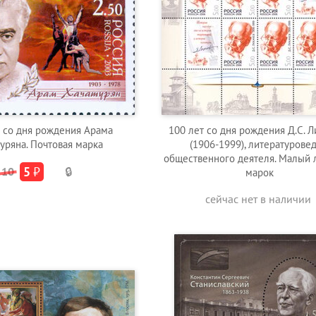
т со дня рождения Арама
100 лет со дня рождения Д.С. 
уряна. Почтовая марка
(1906-1999), литературовед
общественного деятеля. Малый л
5
₽
10
🔒
марок
сейчас нет в наличии