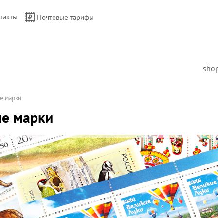
такты
Почтовые тарифы
sho
е марки
е марки