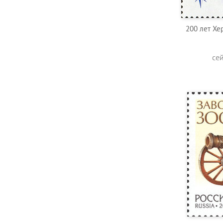
200 лет Хе
се