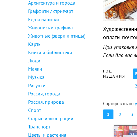
Архитектура и города
Граффити / стрит-арт
Еда и напитки
Живопись и графика
Художественн
Животные (звери и птицы)
оплаты почто
Карты
При упаковке 
Книги и библиотеки
Если для вас
Люди
Маяки
ГОД
ИЗДАНИЯ
Музыка
Рисунки
Россия, города
Россия, природа
Сортировать по
Спорт
1
2
3
Старые иллюстрации
Транспорт
Цветы и растения