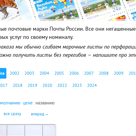
ые почтовые марки Почты России. Все они негашенные 
вых услуг по своему номиналу.
заказа мы обычно сгибаем марочные листы по перфорации
 важно получить листы без перегибов — напишите про эт
Все
2002
2003
2004
2005
2006
2007
2008
2009
201
2017
2018
2019
2020
2022
2023
2024
умолчанию
цене
названию
все сразу
вперед→