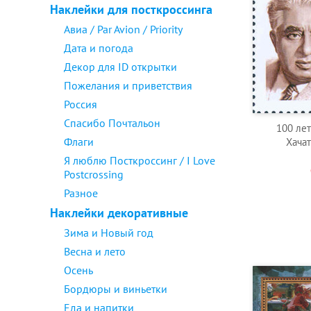
Наклейки для посткроссинга
Авиа / Par Avion / Priority
Дата и погода
Декор для ID открытки
Пожелания и приветствия
Россия
Спасибо Почтальон
100 ле
Флаги
Хачат
Я люблю Посткроссинг / I Love
Postcrossing
Разное
Наклейки декоративные
Зима и Новый год
Весна и лето
Осень
Бордюры и виньетки
Еда и напитки