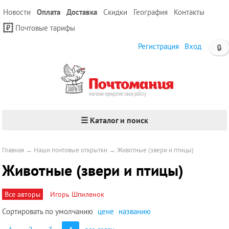
Новости
Оплата
Доставка
Скидки
География
Контакты
Почтовые тарифы
Регистрация
Вход
🔒
☰ Каталог и поиск
Главная
→
Наши почтовые открытки
→
Животные (звери и птицы)
Животные (звери и птицы)
Все авторы
Игорь Шпиленок
Сортировать по
умолчанию
цене
названию