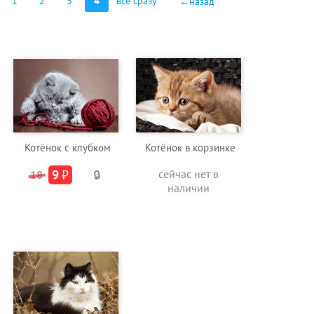
1
2
3
4
все сразу
←назад
Котёнок с клубком
Котёнок в корзинке
9
₽
сейчас нет в
18
🔒
наличии