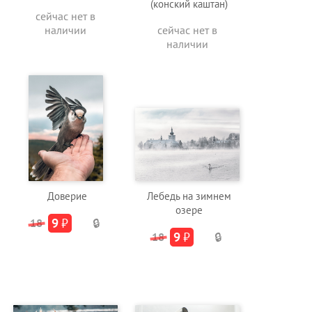
(конский каштан)
сейчас нет в
наличии
сейчас нет в
наличии
Доверие
Лебедь на зимнем
озере
9
₽
18
🔒
9
₽
18
🔒