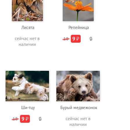
Лисята
Репейница
сейчас нет в
9
₽
18
🔒
наличии
Ши-тцу
Бурый медвежонок
9
₽
сейчас нет в
18
🔒
наличии