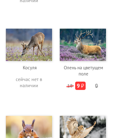
наличии
Косуля
Олень на цветущем
поле
сейчас нет в
наличии
9
₽
18
🔒