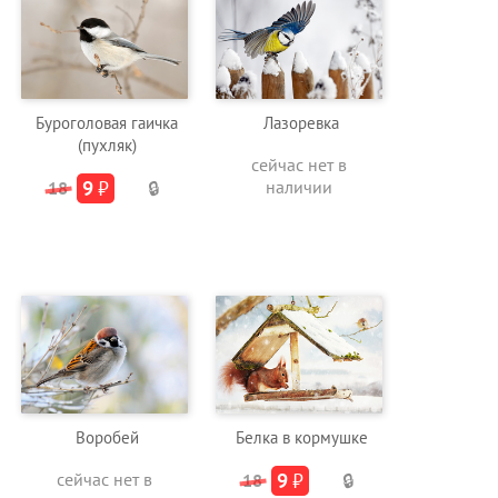
Буроголовая гаичка
Лазоревка
(пухляк)
сейчас нет в
9
₽
наличии
18
🔒
Воробей
Белка в кормушке
сейчас нет в
9
₽
18
🔒