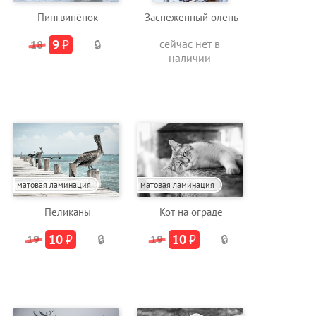
Пингвинёнок
Заснеженный олень
9
₽
сейчас нет в
18
🔒
наличии
матовая ламинация
матовая ламинация
Пеликаны
Кот на ограде
10
₽
10
₽
19
🔒
19
🔒