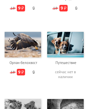
9
₽
9
₽
18
🔒
18
🔒
Орлан-белохвост
Путешествие
9
₽
сейчас нет в
18
🔒
наличии