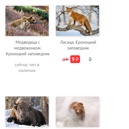
Медведица с
Лисица. Кроноцкий
медвежонком.
заповедник
Кроноцкий заповедник
9
₽
18
🔒
сейчас нет в
наличии