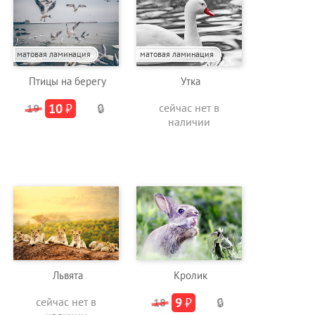
матовая ламинация
матовая ламинация
Птицы на берегу
Утка
10
₽
сейчас нет в
19
🔒
наличии
Львята
Кролик
сейчас нет в
9
₽
18
🔒