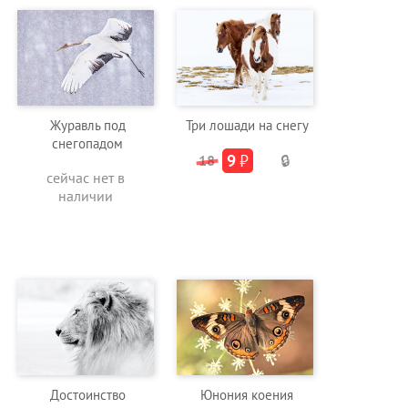
Журавль под
Три лошади на снегу
снегопадом
9
₽
18
🔒
сейчас нет в
наличии
Достоинство
Юнония коения