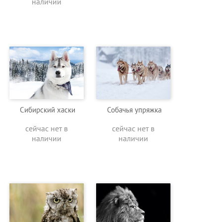
наличии
Сибирский хаски
Собачья упряжка
сейчас нет в
сейчас нет в
наличии
наличии