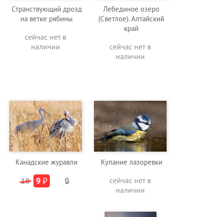
Странствующий дрозд
Лебединое озеро
на ветке рябины
(Светлое). Алтайский
край
сейчас нет в
наличии
сейчас нет в
наличии
Канадские журавли
Купание лазоревки
9
₽
сейчас нет в
18
🔒
наличии