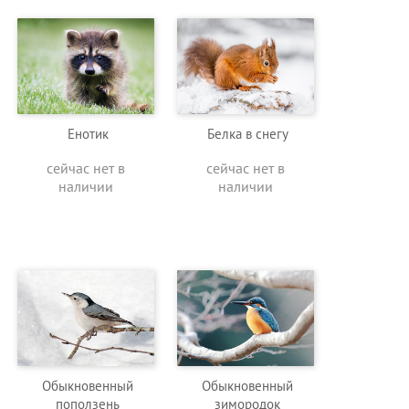
Енотик
Белка в снегу
сейчас нет в
сейчас нет в
наличии
наличии
Обыкновенный
Обыкновенный
поползень
зимородок