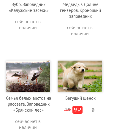
Зубр. Заповедник
Медведь в Долине
«Калужские засеки»
гейзеров. Кроноцкий
заповедник
сейчас нет в
наличии
сейчас нет в
наличии
Семья белых аистов на
Бегущий щенок
рассвете. Заповедник
9
₽
18
🔒
«Брянский лес»
сейчас нет в
наличии