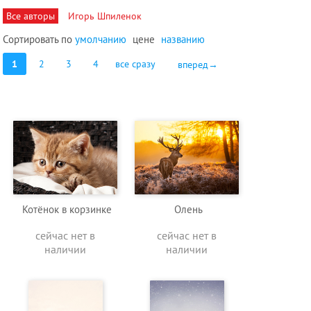
Все авторы
Игорь Шпиленок
Сортировать по
умолчанию
цене
названию
1
2
3
4
все сразу
вперед→
Котёнок в корзинке
Олень
сейчас нет в
сейчас нет в
наличии
наличии