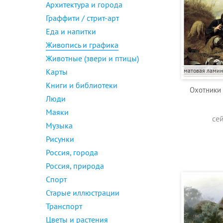
Архитектура и города
Граффити / стрит-арт
Еда и напитки
Живопись и графика
Животные (звери и птицы)
Карты
матовая лами
Книги и библиотеки
Охотники 
Люди
Маяки
се
Музыка
Рисунки
Россия, города
Россия, природа
Спорт
Старые иллюстрации
Транспорт
Цветы и растения