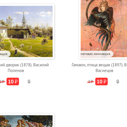
нация
матовая ламинация
ий дворик (1878). Василий
Гамаюн, птица вещая (1897). 
Поленов
Васнецов
10
₽
10
₽
19
🔒
19
🔒