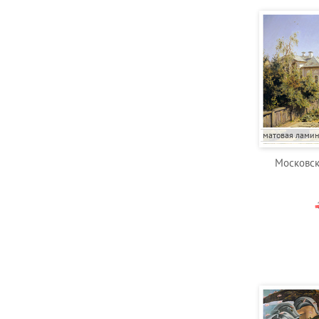
матовая лами
Московск