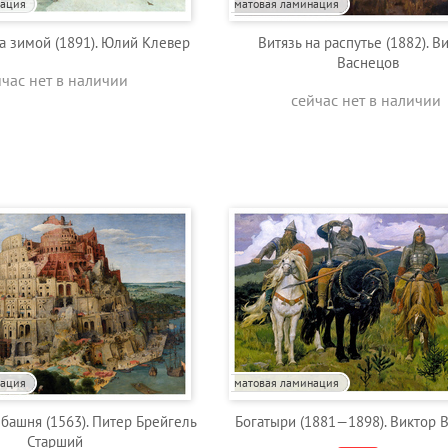
нация
матовая ламинация
а зимой (1891). Юлий Клевер
Витязь на распутье (1882). В
Васнецов
йчас нет в наличии
сейчас нет в наличии
нация
матовая ламинация
башня (1563). Питер Брейгель
Богатыри (1881—1898). Виктор 
Старший