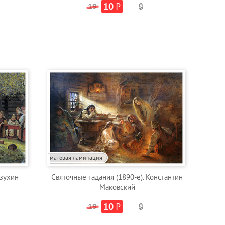
10
₽
19
🔒
матовая ламинация
рзухин
Святочные гадания (1890-е). Константин
Маковский
10
₽
19
🔒