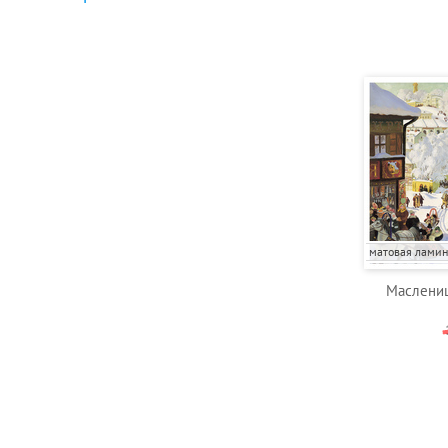
матовая лами
Маслениц