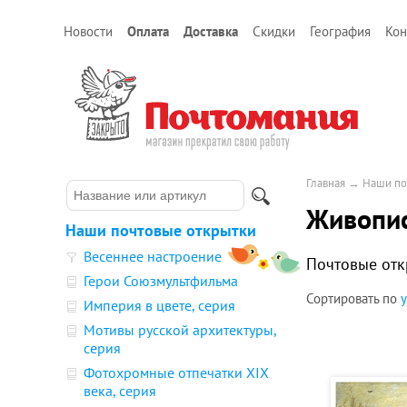
Новости
Оплата
Доставка
Скидки
География
Кон
Главная
→
Наши по
Живопис
Наши почтовые открытки
Весеннее настроение
Почтовые отк
Герои Союзмультфильма
Сортировать по
Империя в цвете, серия
Мотивы русской архитектуры,
серия
Фотохромные отпечатки XIX
века, серия