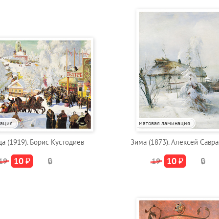
нация
матовая ламинация
а (1919). Борис Кустодиев
Зима (1873). Алексей Савр
10
₽
10
₽
19
🔒
19
🔒