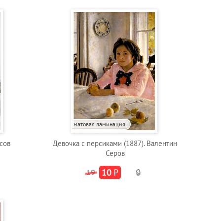
матовая ламинация
асов
Девочка с персиками (1887). Валентин
Серов
10
₽
19
🔒