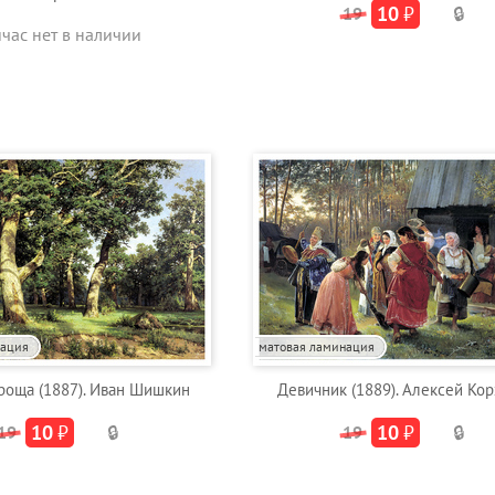
10
₽
19
🔒
йчас нет в наличии
нация
матовая ламинация
роща (1887). Иван Шишкин
Девичник (1889). Алексей Ко
10
₽
10
₽
19
🔒
19
🔒