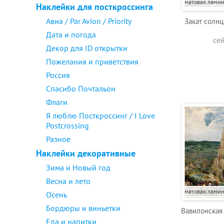
матовая лами
Наклейки для посткроссинга
Авиа / Par Avion / Priority
Закат солнц
Дата и погода
се
Декор для ID открытки
Пожелания и приветствия
Россия
Спасибо Почтальон
Флаги
Я люблю Посткроссинг / I Love
Postcrossing
Разное
Наклейки декоративные
Зима и Новый год
Весна и лето
матовая лами
Осень
Бордюры и виньетки
Вавилонская 
Еда и напитки