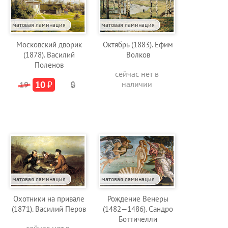
матовая ламинация
матовая ламинация
Московский дворик
Октябрь (1883). Ефим
(1878). Василий
Волков
Поленов
сейчас нет в
10
₽
наличии
19
🔒
матовая ламинация
матовая ламинация
Охотники на привале
Рождение Венеры
(1871). Василий Перов
(1482—1486). Сандро
Боттичелли