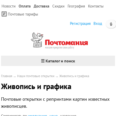
Новости
Оплата
Доставка
Скидки
География
Контакты
Почтовые тарифы
Регистрация
Вход
🔒
☰ Каталог и поиск
Главная
→
Наши почтовые открытки
→
Живопись и графика
Живопись и графика
Почтовые открытки с репринтами картин известных
живописцев.
Сортировать по
умолчанию
цене
названию