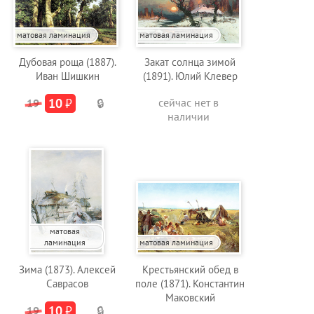
матовая ламинация
матовая ламинация
Дубовая роща (1887).
Закат солнца зимой
Иван Шишкин
(1891). Юлий Клевер
10
₽
сейчас нет в
19
🔒
наличии
матовая
ламинация
матовая ламинация
Зима (1873). Алексей
Крестьянский обед в
Саврасов
поле (1871). Константин
Маковский
10
₽
19
🔒