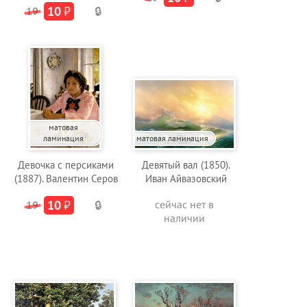
10
₽
19
🔒
матовая
ламинация
матовая ламинация
Девочка с персиками
Девятый вал (1850).
(1887). Валентин Серов
Иван Айвазовский
10
₽
сейчас нет в
19
🔒
наличии