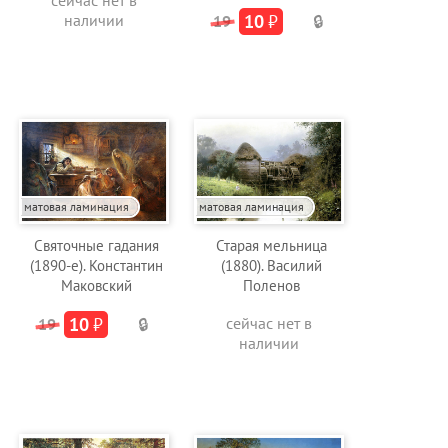
сейчас нет в
наличии
10
₽
19
🔒
матовая ламинация
матовая ламинация
Святочные гадания
Старая мельница
(1890-е). Константин
(1880). Василий
Маковский
Поленов
10
₽
сейчас нет в
19
🔒
наличии