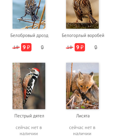
Белобровый дрозд
Белогорлый воробей
9
₽
9
₽
18
🔒
18
🔒
Пестрый дятел
Лисята
сейчас нет в
сейчас нет в
наличии
наличии