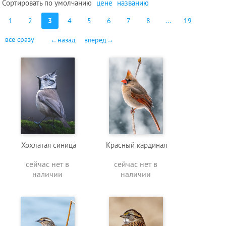
Сортировать по
умолчанию
цене
названию
1
2
3
4
5
6
7
8
...
19
все сразу
←назад
вперед→
Хохлатая синица
Красный кардинал
сейчас нет в
сейчас нет в
наличии
наличии