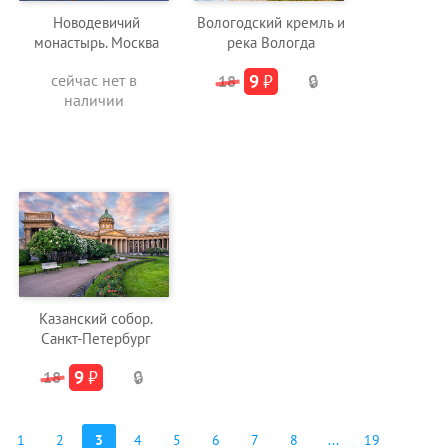
Новодевичий
Вологодский кремль и
монастырь. Москва
река Вологда
сейчас нет в
9
₽
18
🔒
наличии
Казанский собор.
Санкт-Петербург
9
₽
18
🔒
1
2
3
4
5
6
7
8
...
19