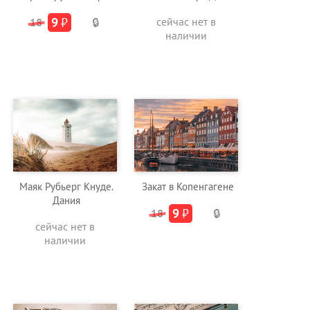
9
₽
сейчас нет в
18
🔒
наличии
Маяк Рубьерг Кнуде.
Закат в Копенгагене
Дания
9
₽
18
🔒
сейчас нет в
наличии