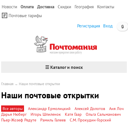
Новости
Оплата
Доставка
Скидки
География
Контакты
Почтовые тарифы
Регистрация
Вход
🔒
☰ Каталог и поиск
Главная
→
Наши почтовые открытки
Наши почтовые открытки
Все авторы
Александр Ермолицкий
Алексей Долотов
Аня Лоч
Дарья Нюберг
Игорь Шпиленок
Катя Гаар
Ольга Сальманович
Пьер-Жозеф Редуте
Рамиль Галеев
С.М. Прокудин-Горский