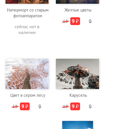
Натюрморт со старым
Желтые цветы
фотоаппаратом
9
₽
18
🔒
сейчас нет в
наличии
Цвет в сером лесу
Карусель
9
₽
9
₽
18
🔒
18
🔒