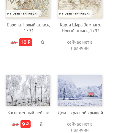
матовая ламинация
матовая ламинация
Европа. Новый атласъ,
Карта Шара Земнаго.
1793
Новый атласъ, 1793
10
₽
сейчас нет в
19
🔒
наличии
Заснеженный пейзаж
Дом с красной крышей
9
₽
сейчас нет в
18
🔒
наличии