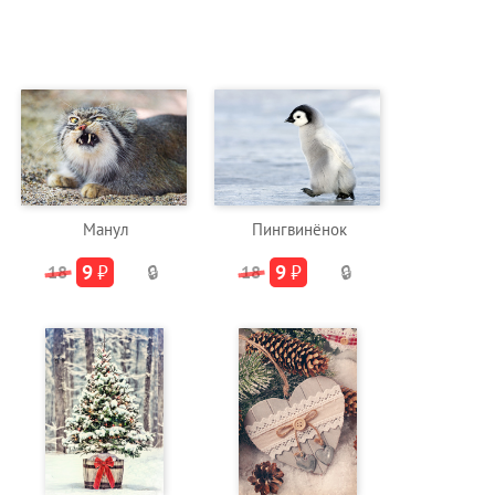
Манул
Пингвинёнок
9
₽
9
₽
18
🔒
18
🔒