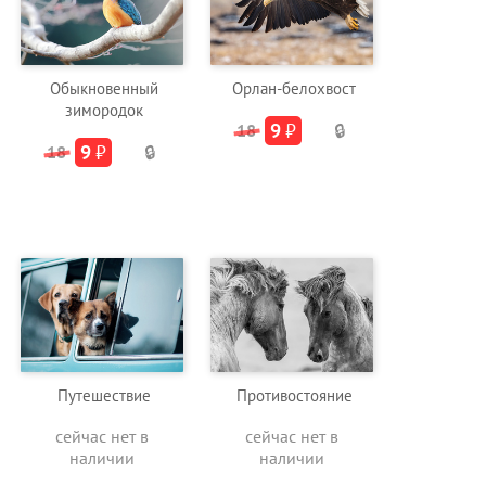
Обыкновенный
Орлан-белохвост
зимородок
9
₽
18
🔒
9
₽
18
🔒
Путешествие
Противостояние
сейчас нет в
сейчас нет в
наличии
наличии