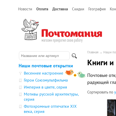
Новости
Оплата
Доставка
Скидки
География
Кон
Главная
→
Наши по
Книги и
Наши почтовые открытки
Весеннее настроение
Почтовые отк
Герои Союзмультфильма
радующей гла
Империя в цвете, серия
Сортировать по
Мотивы русской архитектуры,
серия
Фотохромные отпечатки XIX
века, серия