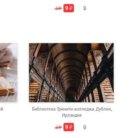
9
₽
18
🔒
ой
Библиотека Тринити-колледжа. Дублин,
Ирландия
9
₽
18
🔒