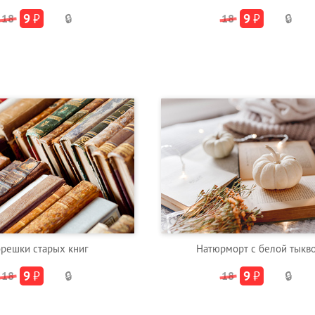
9
₽
9
₽
18
🔒
18
🔒
решки старых книг
Натюрморт с белой тыкв
9
₽
9
₽
18
🔒
18
🔒