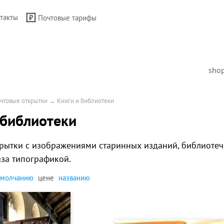
такты
Почтовые тарифы
sho
чтовые открытки
→
Книги и библиотеки
 библиотеки
рытки с изображениями старинных изданий, библиотечн
за типографикой.
умолчанию
цене
названию