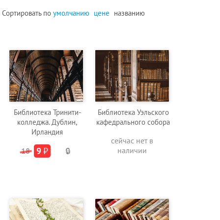
Сортировать по
умолчанию
цене
названию
Библиотека Тринити-
Библиотека Уэльского
колледжа. Дублин,
кафедрального собора
Ирландия
сейчас нет в
9
₽
наличии
18
🔒