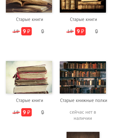
Старые книги
Старые книги
9
₽
9
₽
18
🔒
18
🔒
Старые книги
Старые книжные полки
9
₽
сейчас нет в
18
🔒
наличии