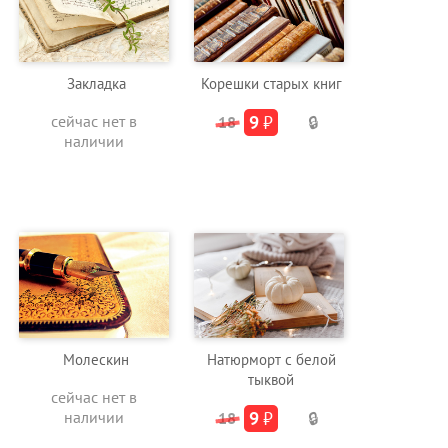
Закладка
Корешки старых книг
сейчас нет в
9
₽
18
🔒
наличии
Молескин
Натюрморт с белой
тыквой
сейчас нет в
наличии
9
₽
18
🔒