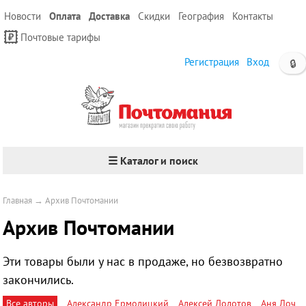
Новости
Оплата
Доставка
Скидки
География
Контакты
Почтовые тарифы
Регистрация
Вход
🔒
☰ Каталог и поиск
Главная
→
Архив Почтомании
Архив Почтомании
Эти товары были у нас в продаже, но безвозвратно
закончились.
Все авторы
Александр Ермолицкий
Алексей Долотов
Аня Лоч