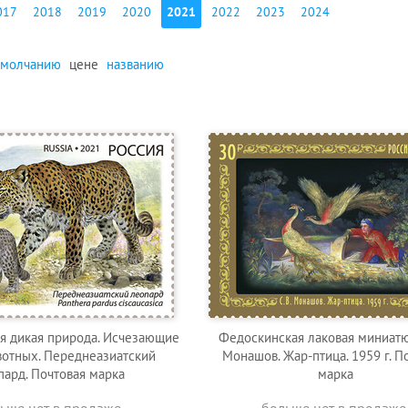
017
2018
2019
2020
2021
2022
2023
2024
умолчанию
цене
названию
я дикая природа. Исчезающие
Федоскинская лаковая миниатюр
отных. Переднеазиатский
Монашов. Жар-птица. 1959 г. П
пард. Почтовая марка
марка