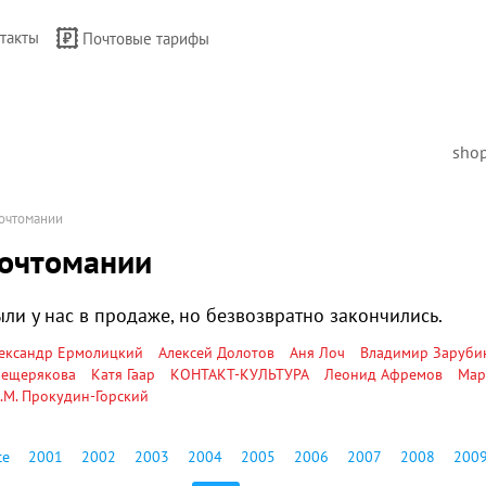
такты
Почтовые тарифы
sho
очтомании
очтомании
ли у нас в продаже, но безвозвратно закончились.
ександр Ермолицкий
Алексей Долотов
Аня Лоч
Владимир Заруби
ещерякова
Катя Гаар
КОНТАКТ-КУЛЬТУРА
Леонид Афремов
Мар
.М. Прокудин-Горский
се
2001
2002
2003
2004
2005
2006
2007
2008
200