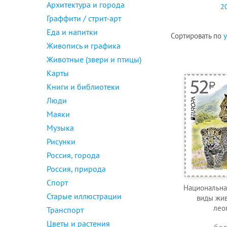
Архитектура и города
2
Граффити / стрит-арт
Еда и напитки
Сортировать по
Живопись и графика
Животные (звери и птицы)
Карты
Книги и библиотеки
Люди
Маяки
Музыка
Рисунки
Россия, города
Россия, природа
Спорт
Национальна
Старые иллюстрации
виды жив
лео
Транспорт
Цветы и растения