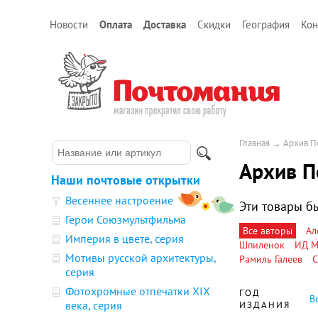
Новости
Оплата
Доставка
Скидки
География
Кон
Главная
→
Архив П
Архив П
Наши почтовые открытки
Весеннее настроение
Эти товары бы
Герои Союзмультфильма
Все авторы
Ал
Империя в цвете, серия
Шпиленок
ИД М
Мотивы русской архитектуры,
Рамиль Галеев
С
серия
Фотохромные отпечатки XIX
ГОД
В
века, серия
ИЗДАНИЯ