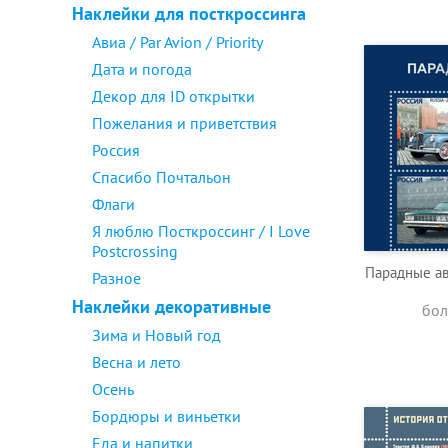
Наклейки для посткроссинга
Авиа / Par Avion / Priority
Дата и погода
Декор для ID открытки
Пожелания и приветствия
Россия
Спасибо Почтальон
Флаги
Я люблю Посткроссинг / I Love
Postcrossing
Парадные ав
Разное
Наклейки декоративные
бол
Зима и Новый год
Весна и лето
Осень
Бордюры и виньетки
Еда и напитки