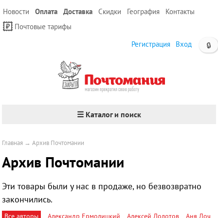
Новости
Оплата
Доставка
Скидки
География
Контакты
Почтовые тарифы
Регистрация
Вход
🔒
☰ Каталог и поиск
Главная
→
Архив Почтомании
Архив Почтомании
Эти товары были у нас в продаже, но безвозвратно
закончились.
Все авторы
Александр Ермолицкий
Алексей Долотов
Аня Лоч