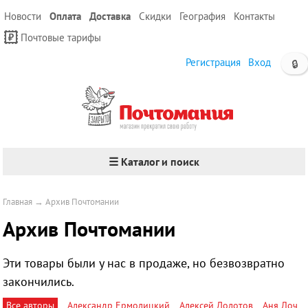
Новости
Оплата
Доставка
Скидки
География
Контакты
Почтовые тарифы
Регистрация
Вход
🔒
☰ Каталог и поиск
Главная
→
Архив Почтомании
Архив Почтомании
Эти товары были у нас в продаже, но безвозвратно
закончились.
Все авторы
Александр Ермолицкий
Алексей Долотов
Аня Лоч