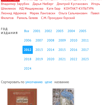
Владимир Зарубин
Дарья Нюберг
Дмитрий Кустанович
Игорь
Шпиленок
ИД Мещерякова
Катя Гаар
КОНТАКТ-КУЛЬТУРА
Леонид Афремов
Марек Ланговски
Ольга Сальманович
Павел
Филатов
Рамиль Галеев
С.М. Прокудин-Горский
ГОД
Все
2001
2002
2003
2004
2005
ИЗДАНИЯ
2006
2007
2008
2009
2010
2011
2012
2013
2014
2015
2016
2017
2018
2019
2020
2021
2022
2023
2024
Сортировать по
умолчанию
цене
названию