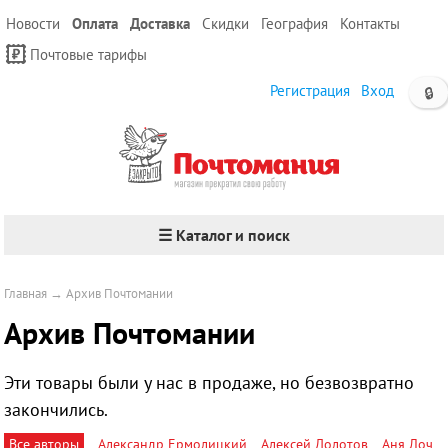
Новости
Оплата
Доставка
Скидки
География
Контакты
Почтовые тарифы
Регистрация
Вход
🔒
☰ Каталог и поиск
Главная
→
Архив Почтомании
Архив Почтомании
Эти товары были у нас в продаже, но безвозвратно
закончились.
Все авторы
Александр Ермолицкий
Алексей Долотов
Аня Лоч