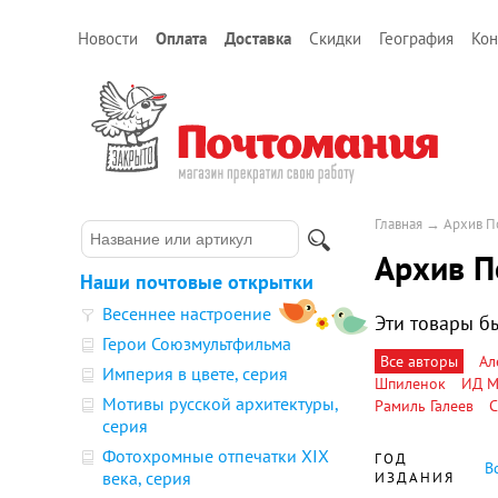
Новости
Оплата
Доставка
Скидки
География
Кон
Главная
→
Архив П
Архив П
Наши почтовые открытки
Весеннее настроение
Эти товары бы
Герои Союзмультфильма
Все авторы
Ал
Империя в цвете, серия
Шпиленок
ИД М
Мотивы русской архитектуры,
Рамиль Галеев
С
серия
Фотохромные отпечатки XIX
ГОД
В
века, серия
ИЗДАНИЯ