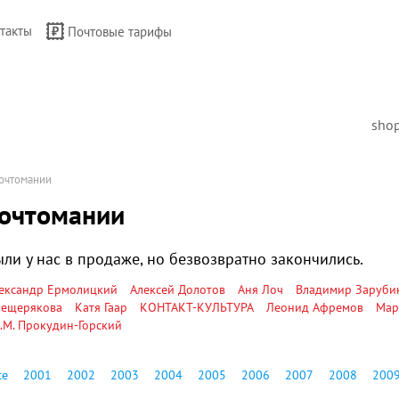
такты
Почтовые тарифы
sho
очтомании
очтомании
ли у нас в продаже, но безвозвратно закончились.
ександр Ермолицкий
Алексей Долотов
Аня Лоч
Владимир Заруби
ещерякова
Катя Гаар
КОНТАКТ-КУЛЬТУРА
Леонид Афремов
Мар
.М. Прокудин-Горский
се
2001
2002
2003
2004
2005
2006
2007
2008
200