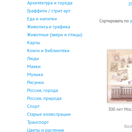
Архитектура и города
2
Граффити / стрит-арт
Еда и напитки
Сортировать по
Живопись и графика
Животные (звери и птицы)
Карты
Книги и библиотеки
Люди
Маяки
Музыка
Рисунки
Россия, города
Россия, природа
Спорт
300 лет Мос
Старые иллюстрации
Транспорт
бол
Цветы и растения