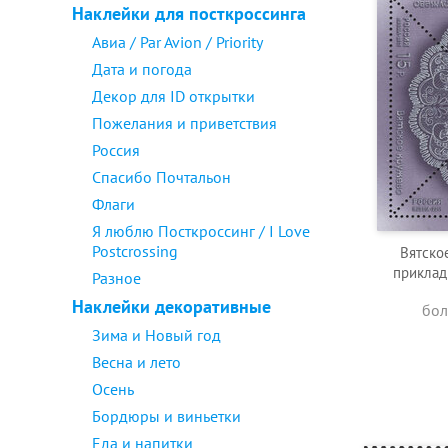
Наклейки для посткроссинга
Авиа / Par Avion / Priority
Дата и погода
Декор для ID открытки
Пожелания и приветствия
Россия
Спасибо Почтальон
Флаги
Я люблю Посткроссинг / I Love
Postcrossing
Вятско
приклад
Разное
Наклейки декоративные
бол
Зима и Новый год
Весна и лето
Осень
Бордюры и виньетки
Еда и напитки