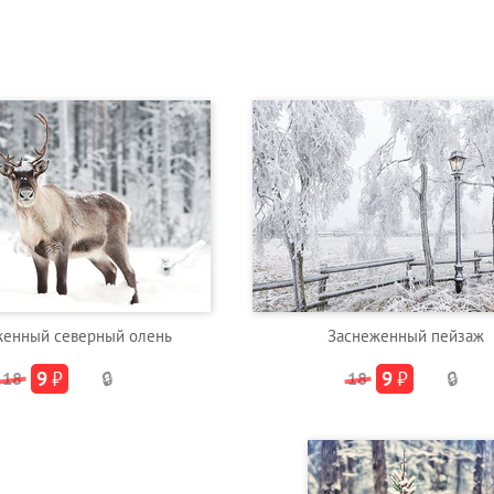
женный северный олень
Заснеженный пейзаж
9
₽
9
₽
18
🔒
18
🔒