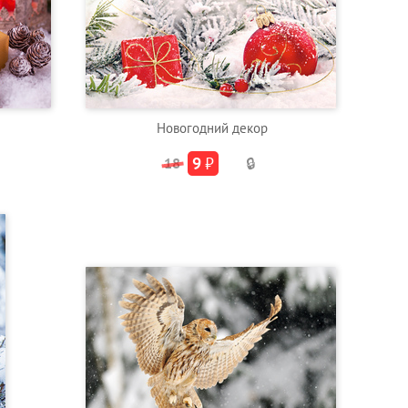
Новогодний декор
9
₽
18
🔒