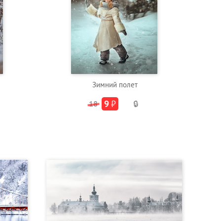
Зимний полет
9
₽
18
🔒