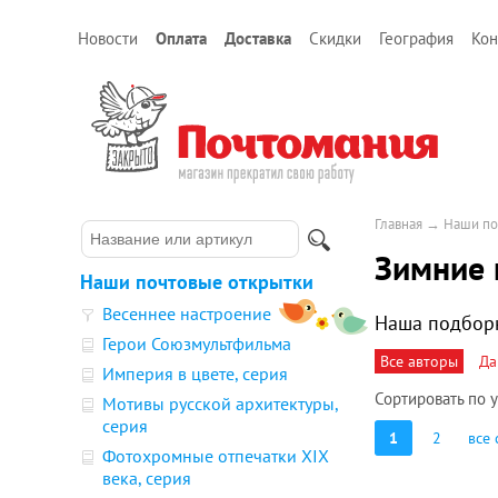
Новости
Оплата
Доставка
Скидки
География
Кон
Главная
→
Наши по
Зимние
Наши почтовые открытки
Весеннее настроение
Наша подборк
Герои Союзмультфильма
Все авторы
Да
Империя в цвете, серия
Сортировать по
Мотивы русской архитектуры,
серия
1
2
все 
Фотохромные отпечатки XIX
века, серия