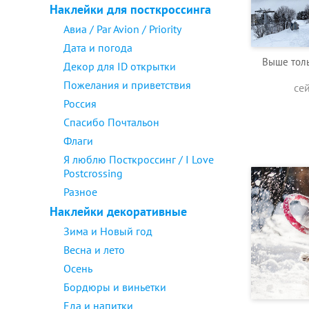
Наклейки для посткроссинга
Авиа / Par Avion / Priority
Дата и погода
Выше толь
Декор для ID открытки
Пожелания и приветствия
се
Россия
Спасибо Почтальон
Флаги
Я люблю Посткроссинг / I Love
Postcrossing
Разное
Наклейки декоративные
Зима и Новый год
Весна и лето
Осень
Бордюры и виньетки
Еда и напитки