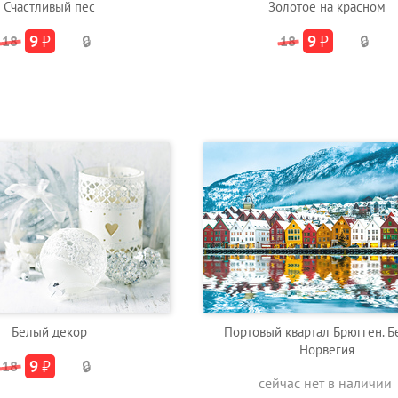
Счастливый пес
Золотое на красном
9
₽
9
₽
18
🔒
18
🔒
Белый декор
Портовый квартал Брюгген. Б
Норвегия
9
₽
18
🔒
сейчас нет в наличии