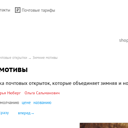
такты
Почтовые тарифы
sho
чтовые открытки
→
Зимние мотивы
 мотивы
а почтовых открыток, которые объединяет зимняя и но
рья Нюберг
Ольга Сальманович
умолчанию
цене
названию
сразу
вперед→