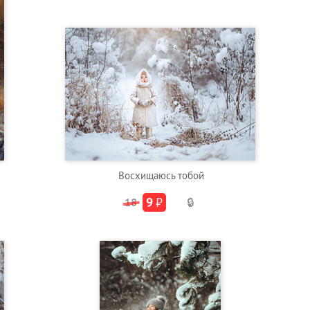
Восхищаюсь тобой
9
₽
18
🔒