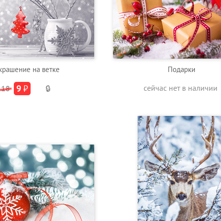
крашение на ветке
Подарки
9
₽
сейчас нет в наличии
18
🔒