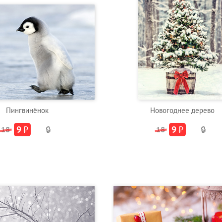
Пингвинёнок
Новогоднее дерево
9
₽
9
₽
18
🔒
18
🔒