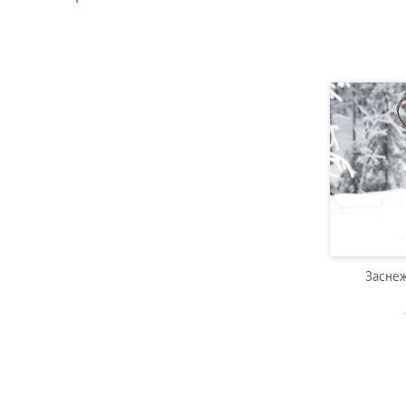
Засне