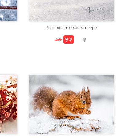
Лебедь на зимнем озере
9
₽
18
🔒