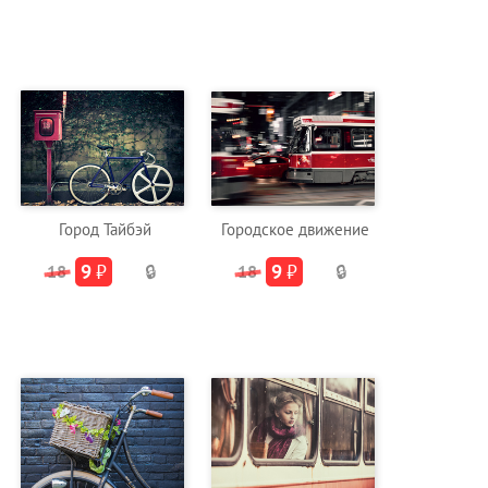
Город Тайбэй
Городское движение
9
₽
9
₽
18
🔒
18
🔒