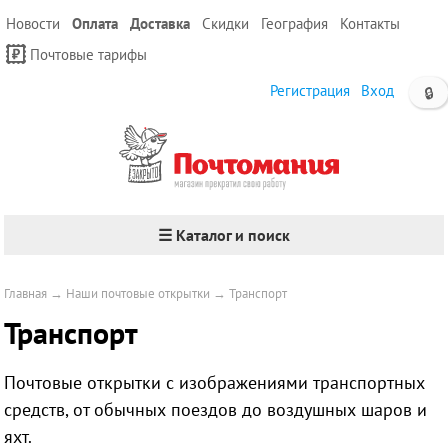
Новости
Оплата
Доставка
Скидки
География
Контакты
Почтовые тарифы
Регистрация
Вход
🔒
☰ Каталог и поиск
Главная
→
Наши почтовые открытки
→
Транспорт
Транспорт
Почтовые открытки с изображениями транспортных
средств, от обычных поездов до воздушных шаров и
яхт.