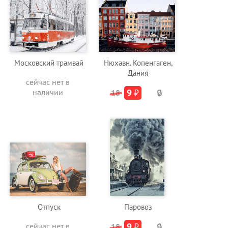
Московский трамвай
Нюхавн. Копенгаген,
Дания
сейчас нет в
наличии
9
₽
18
🔒
Отпуск
Паровоз
сейчас нет в
9
₽
18
🔒