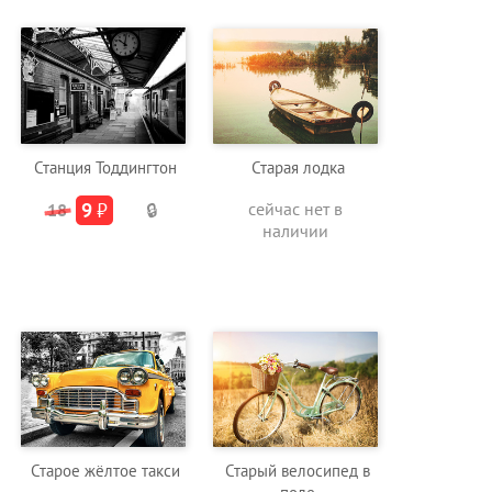
Станция Тоддингтон
Старая лодка
9
₽
сейчас нет в
18
🔒
наличии
Старое жёлтое такси
Старый велосипед в