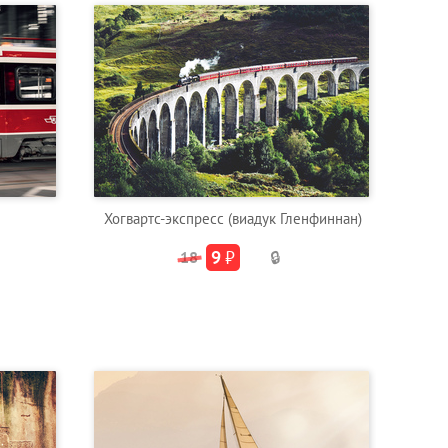
Хогвартс-экспресс (виадук Гленфиннан)
9
₽
18
🔒