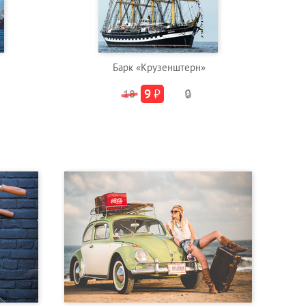
Барк «Крузенштерн»
9
₽
18
🔒