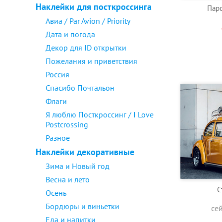
Наклейки для посткроссинга
Паро
Авиа / Par Avion / Priority
Дата и погода
Декор для ID открытки
Пожелания и приветствия
Россия
Спасибо Почтальон
Флаги
Я люблю Посткроссинг / I Love
Postcrossing
Разное
Наклейки декоративные
Зима и Новый год
Весна и лето
С
Осень
Бордюры и виньетки
се
Еда и напитки