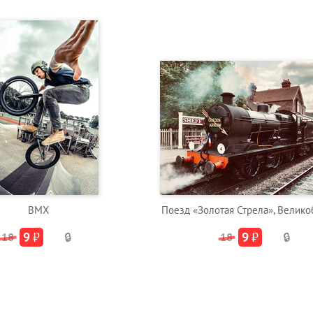
BMX
Поезд «Золотая Стрела», Велико
9
₽
9
₽
18
🔒
18
🔒