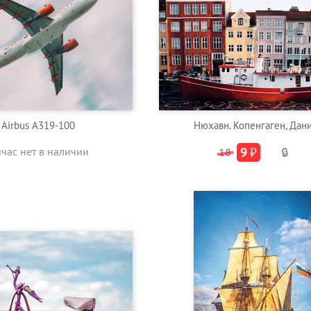
Airbus A319-100
Нюхавн. Копенгаген, Дан
йчас нет в наличии
9
₽
18
🔒