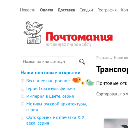
Новости
Оплата
Доставка
Скидки
География
Кон
Главная
→
Наши по
Транспо
Наши почтовые открытки
Весеннее настроение
Почтовые отк
Герои Союзмультфильма
Сортировать по
Империя в цвете, серия
Мотивы русской архитектуры,
серия
Фотохромные отпечатки XIX
века, серия