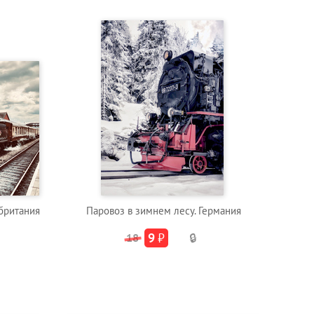
британия
Паровоз в зимнем лесу. Германия
9
₽
18
🔒