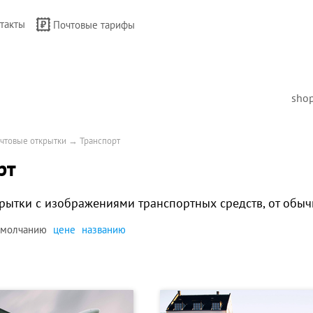
такты
Почтовые тарифы
sho
чтовые открытки
→
Транспорт
рт
рытки с изображениями транспортных средств, от обыч
умолчанию
цене
названию