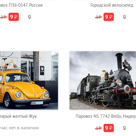
воз П36-0147. Россия
Городской велосипед
9
₽
9
₽
18
🔒
18
🔒
тарый желтый Жук
Паровоз NS 7742 Bello, Ниде
йчас нет в наличии
9
₽
18
🔒