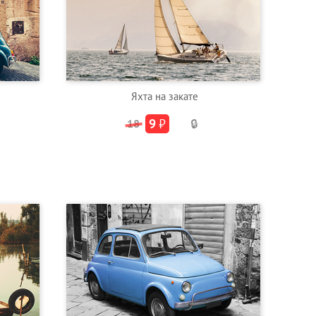
Яхта на закате
9
₽
18
🔒