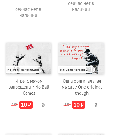
сейчас нет в
сейчас нет в
наличии
наличии
матовая ламинация
матовая ламинация
Игры с мячом
Одна оригинальная
запрещены / No Ball
мысль / One original
Games
though
10
₽
10
₽
19
🔒
19
🔒