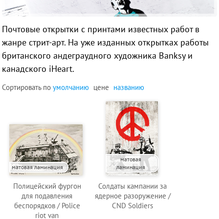
Почтовые открытки с принтами известных работ в
жанре стрит-арт. На уже изданных открытках работы
британского андеграудного художника Banksy и
канадского iHeart.
Сортировать по
умолчанию
цене
названию
матовая
матовая ламинация
ламинация
Полицейский фургон
Солдаты кампании за
для подавления
ядерное разоружение /
беспорядков / Police
CND Soldiers
riot van