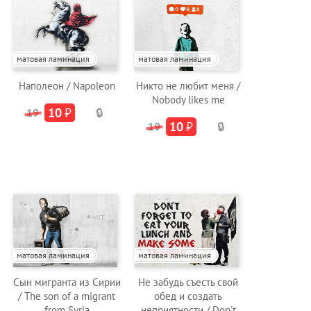
матовая ламинация
матовая ламинация
Наполеон / Napoleon
Никто не любит меня /
Nobody likes me
10
₽
19
🔒
10
₽
19
🔒
матовая ламинация
матовая ламинация
Сын мигранта из Сирии
Не забудь съесть свой
/ The son of a migrant
обед и создать
from Syria
неприятности / Don't