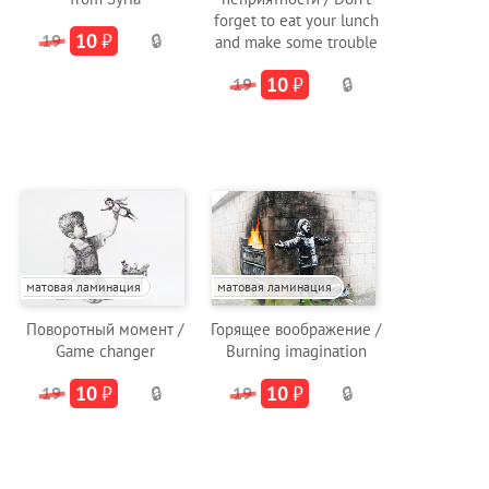
forget to eat your lunch
10
₽
19
🔒
and make some trouble
10
₽
19
🔒
матовая ламинация
матовая ламинация
Поворотный момент /
Горящее воображение /
Game changer
Burning imagination
10
₽
10
₽
19
🔒
19
🔒