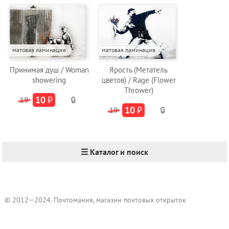
матовая ламинация
матовая ламинация
Принимая душ / Woman
Ярость (Метатель
showering
цветов) / Rage (Flower
Thrower)
10
₽
19
🔒
10
₽
19
🔒
☰ Каталог и поиск
© 2012—2024. Почтомания, магазин почтовых открыток