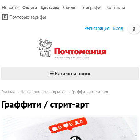
Новости
Оплата
Доставка
Скидки
География
Контакты
Почтовые тарифы
Регистрация
Вход
🔒
☰ Каталог и поиск
Главная
→
Наши почтовые открытки
→
Граффити / стрит-арт
Граффити / стрит-арт