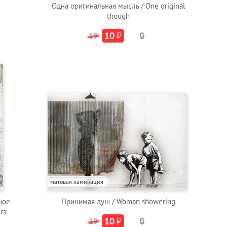
Одна оригинальная мысль / One original
though
10
₽
19
🔒
матовая ламинация
ное
Принимая душ / Woman showering
rs
10
₽
19
🔒