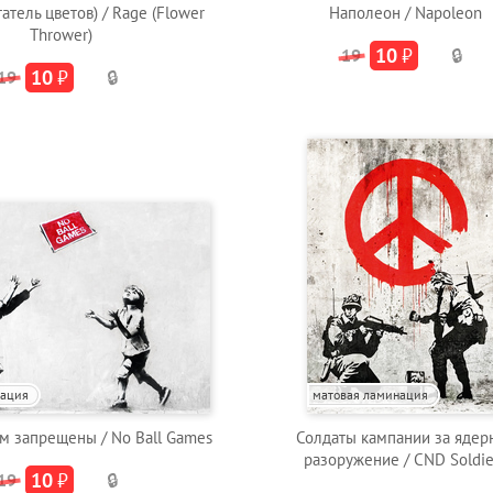
атель цветов) / Rage (Flower
Наполеон / Napoleon
Thrower)
10
₽
19
🔒
10
₽
19
🔒
нация
матовая ламинация
м запрещены / No Ball Games
Солдаты кампании за ядер
разоружение / CND Soldie
10
₽
19
🔒