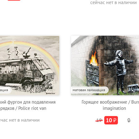
сейчас нет в наличии
нация
матовая ламинация
ий фургон для подавления
Горящее воображение / Bur
рядков / Police riot van
imagination
йчас нет в наличии
10
₽
19
🔒