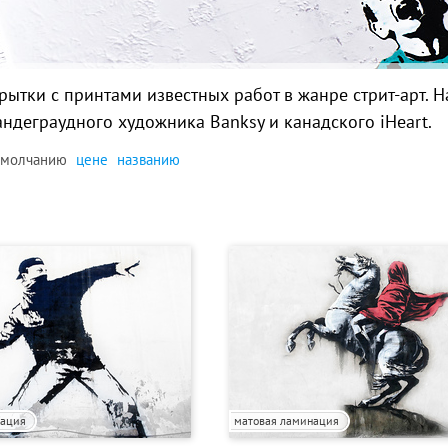
рытки с принтами известных работ в жанре стрит-арт. 
андеграудного художника Banksy и канадского iHeart.
умолчанию
цене
названию
нация
матовая ламинация