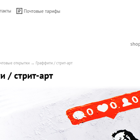
такты
Почтовые тарифы
sho
чтовые открытки
→
Граффити / стрит-арт
и / стрит-арт