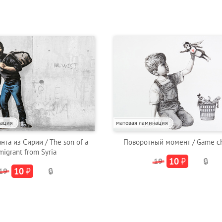
нация
матовая ламинация
нта из Сирии / The son of a
Поворотный момент / Game c
migrant from Syria
10
₽
19
🔒
10
₽
19
🔒