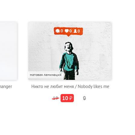
матовая ламинация
hanger
Никто не любит меня / Nobody likes me
10
₽
19
🔒