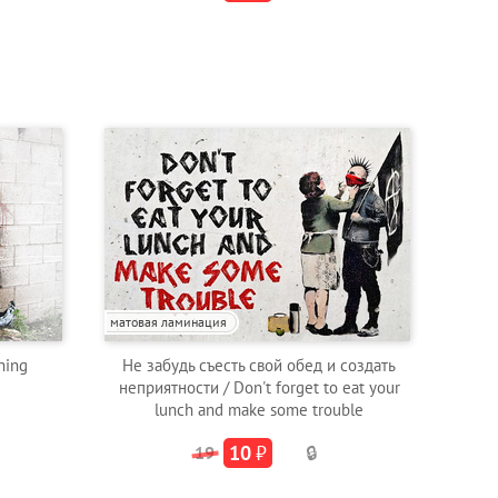
матовая ламинация
ning
Не забудь съесть свой обед и создать
неприятности / Don't forget to eat your
lunch and make some trouble
10
₽
19
🔒