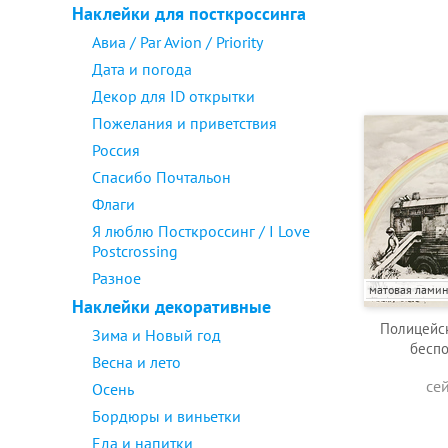
Наклейки для посткроссинга
Авиа / Par Avion / Priority
Дата и погода
Декор для ID открытки
Пожелания и приветствия
Россия
Спасибо Почтальон
Флаги
Я люблю Посткроссинг / I Love
Postcrossing
Разное
матовая лами
Наклейки декоративные
Полицейск
Зима и Новый год
беспо
Весна и лето
се
Осень
Бордюры и виньетки
Еда и напитки