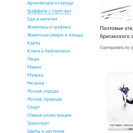
Архитектура и города
Граффити / стрит-арт
Еда и напитки
Живопись и графика
Почтовые отк
Животные (звери и птицы)
британского 
Карты
Сортировать по
Книги и библиотеки
Люди
Маяки
Музыка
Рисунки
Россия, города
Россия, природа
Спорт
Старые иллюстрации
Транспорт
матовая лами
Цветы и растения