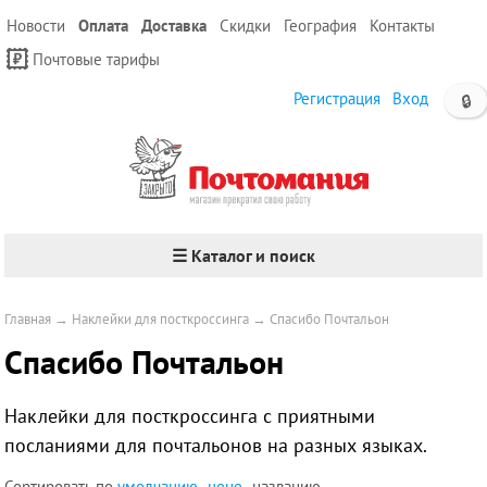
Новости
Оплата
Доставка
Скидки
География
Контакты
Почтовые тарифы
Регистрация
Вход
🔒
☰ Каталог и поиск
Главная
→
Наклейки для посткроссинга
→
Спасибо Почтальон
Спасибо Почтальон
Наклейки для посткроссинга с приятными
посланиями для почтальонов на разных языках.
Сортировать по
умолчанию
цене
названию