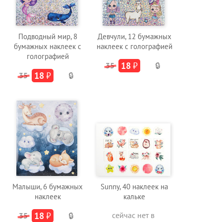
Подводный мир, 8
Девчули, 12 бумажных
бумажных наклеек с
наклеек с голографией
голографией
18
₽
35
🔒
18
₽
35
🔒
Малыши, 6 бумажных
Sunny, 40 наклеек на
наклеек
кальке
18
₽
сейчас нет в
35
🔒