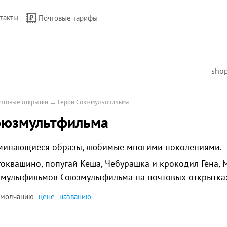
такты
Почтовые тарифы
sho
чтовые открытки
→
Герои Союзмультфильма
оюзмультфильма
оминающиеся образы, любимые многими поколениями.
токвашино, попугай Кеша, Чебурашка и крокодил Гена, 
и мультфильмов Союзмультфильма на почтовых открытка
умолчанию
цене
названию