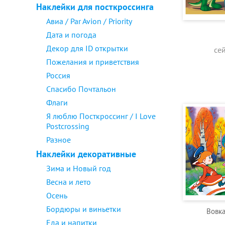
Наклейки для посткроссинга
Авиа / Par Avion / Priority
Дата и погода
Декор для ID открытки
се
Пожелания и приветствия
Россия
Спасибо Почтальон
Флаги
Я люблю Посткроссинг / I Love
Postcrossing
Разное
Наклейки декоративные
Зима и Новый год
Весна и лето
Осень
Бордюры и виньетки
Вовка
Еда и напитки