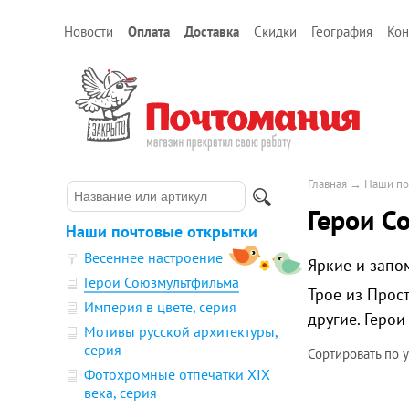
Новости
Оплата
Доставка
Скидки
География
Кон
Главная
→
Наши по
Герои С
Наши почтовые открытки
Весеннее настроение
Яркие и зап
Герои Союзмультфильма
Трое из Прос
Империя в цвете, серия
другие. Геро
Мотивы русской архитектуры,
серия
Сортировать по
Фотохромные отпечатки XIX
века, серия