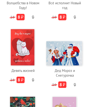
Волшебства в Новом
Всё исполнит Новый
Году!
год
8
₽
8
₽
16
🔒
16
🔒
Девять жизней
Дед Мороз и
Снегурочка
8
₽
16
🔒
8
₽
16
🔒