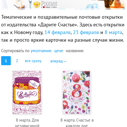
Тематические и поздравительные почтовые открытки
от издательства «Дарите Счастье». Здесь есть открытки
как к Новому году,
14 февраля
,
23 февраля
и
8 марта
,
так и просто яркие карточки на разные случаи жизни.
Сортировать по
умолчанию
цене
названию
1
2
все сразу
вперед→
8 марта. Для
8 марта. Счастье в
независимой
каждом дне