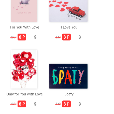
For You With Love
I Love You
8
₽
8
₽
16
🔒
16
🔒
Only for You with Love
Брату
8
₽
8
₽
16
🔒
16
🔒