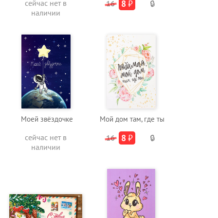
сейчас нет в
8
₽
16
🔒
наличии
Моей звёздочке
Мой дом там, где ты
сейчас нет в
8
₽
16
🔒
наличии