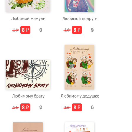
Любимой мамуле
Любимой подруге
8
₽
8
₽
16
🔒
16
🔒
Любимому брату
Любимому дедушке
8
₽
8
₽
16
🔒
16
🔒