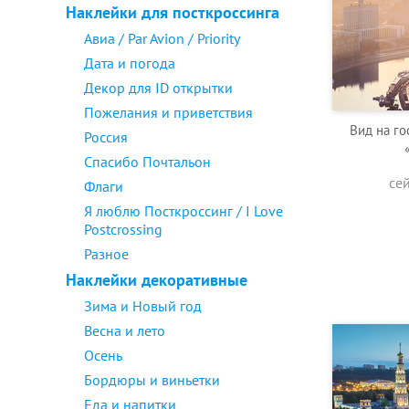
Наклейки для посткроссинга
Авиа / Par Avion / Priority
Дата и погода
Декор для ID открытки
Пожелания и приветствия
Вид на го
Россия
Спасибо Почтальон
се
Флаги
Я люблю Посткроссинг / I Love
Postcrossing
Разное
Наклейки декоративные
Зима и Новый год
Весна и лето
Осень
Бордюры и виньетки
Еда и напитки