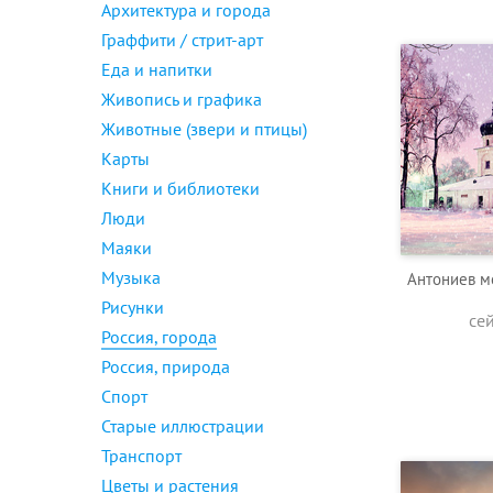
Архитектура и города
Граффити / стрит-арт
Еда и напитки
Живопись и графика
Животные (звери и птицы)
Карты
Книги и библиотеки
Люди
Маяки
Музыка
Антониев м
Рисунки
се
Россия, города
Россия, природа
Спорт
Старые иллюстрации
Транспорт
Цветы и растения