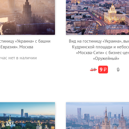
стиницу «Украина» с башни
Вид на гостиницу «Украина», вы
«Евразия». Москва
Кудринской площади и небос
«Москва-Сити» с бизнес-це
йчас нет в наличии
«Оружейный»
9
₽
18
🔒