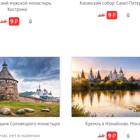
ский мужской монастырь.
Казанский собор. Санкт-Пете
Кострома
9
₽
18
🔒
9
₽
18
🔒
ашня Соловецкого монастыря
Кремль в Измайлово. Мос
йчас нет в наличии
9
₽
18
🔒