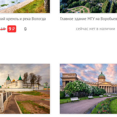
кий кремль и река Вологда
Главное здание МГУ на Воробье
9
₽
сейчас нет в наличии
18
🔒