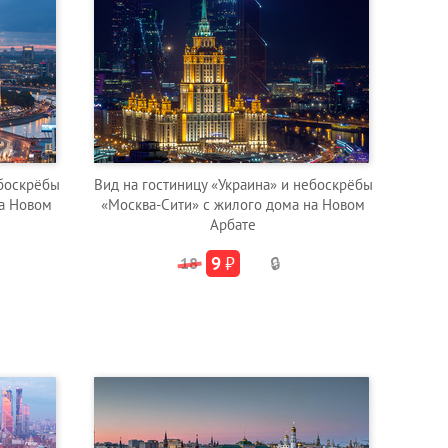
ебоскрёбы
Вид на гостиницу «Украина» и небоскрёбы
на Новом
«Москва-Сити» с жилого дома на Новом
Арбате
9
₽
18
🔒