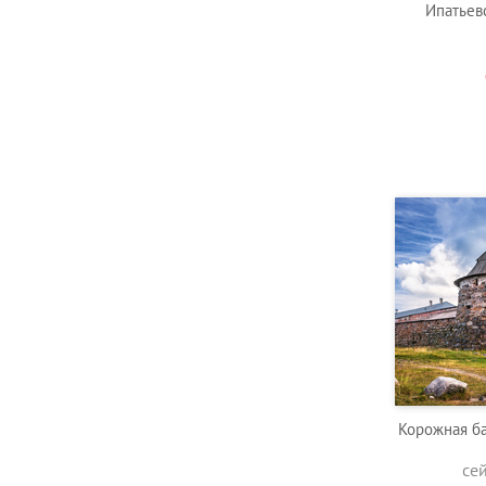
Ипатьев
Корожная б
се