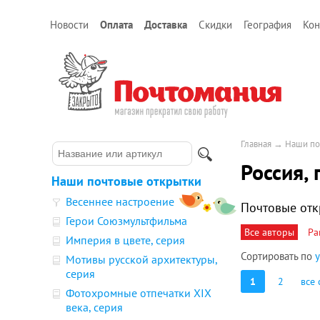
Новости
Оплата
Доставка
Скидки
География
Кон
Главная
→
Наши по
Россия, 
Наши почтовые открытки
Весеннее настроение
Почтовые отк
Герои Союзмультфильма
Все авторы
Ра
Империя в цвете, серия
Сортировать по
Мотивы русской архитектуры,
серия
1
2
все 
Фотохромные отпечатки XIX
века, серия