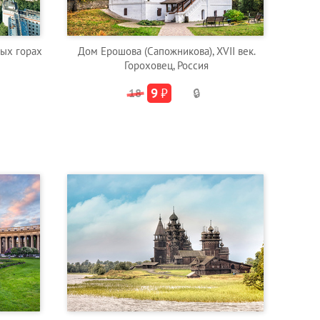
вых горах
Дом Ерошова (Сапожникова), XVII век.
Гороховец, Россия
9
₽
18
🔒