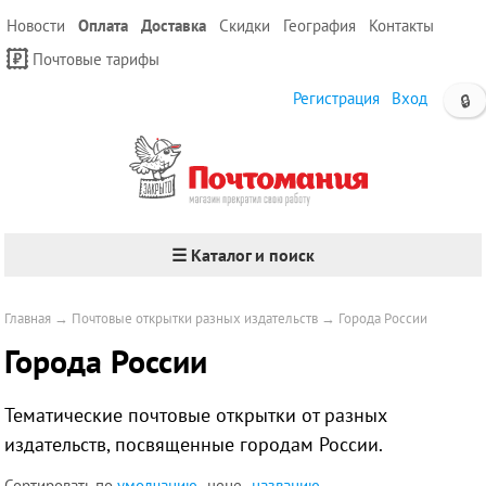
Новости
Оплата
Доставка
Скидки
География
Контакты
Почтовые тарифы
Регистрация
Вход
🔒
☰ Каталог и поиск
Главная
→
Почтовые открытки разных издательств
→
Города России
Города России
Тематические почтовые открытки
от разных
издательств
, посвященные городам России.
Сортировать по
умолчанию
цене
названию