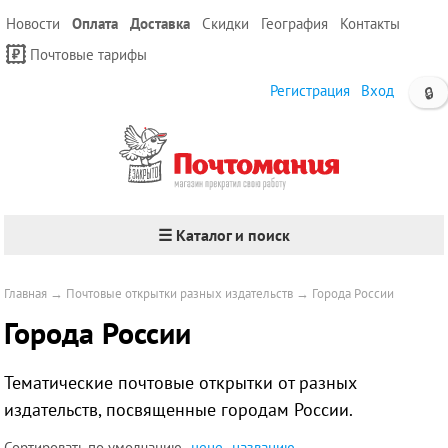
Новости
Оплата
Доставка
Скидки
География
Контакты
Почтовые тарифы
Регистрация
Вход
🔒
☰ Каталог и поиск
Главная
→
Почтовые открытки разных издательств
→
Города России
Города России
Тематические почтовые открытки
от разных
издательств
, посвященные городам России.
Сортировать по
умолчанию
цене
названию