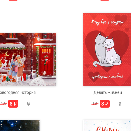
овогодняя история
Девять жизней
8
₽
8
₽
16
🔒
16
🔒