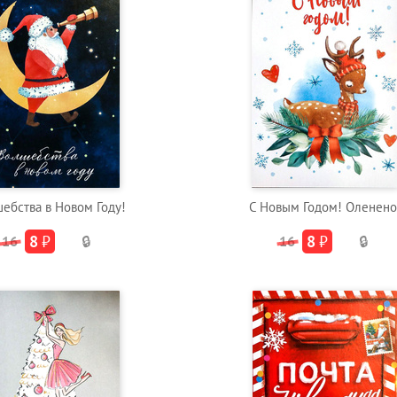
ебства в Новом Году!
С Новым Годом! Оленено
8
₽
8
₽
16
🔒
16
🔒