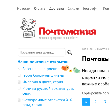
Новости
Оплата
Доставка
Скидки
География
Кон
Главная
→
Почтовы
Почтовы
Наши почтовые открытки
Весеннее настроение
Иногда нам та
Герои Союзмультфильма
открытки мог
Империя в цвете, серия
важные особе
Мотивы русской архитектуры,
серия
Сортировать по
Фотохромные отпечатки XIX
1
2
3
века, серия