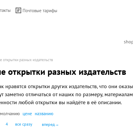
такты
Почтовые тарифы
sho
е открытки разных издательств
е открытки разных издательств
к нравятся открытки других издательств, что они оказы
ут заметно отличаться от наших по размеру, материалам
нности любой открытки вы найдёте в её описании.
умолчанию
цене
названию
4
все сразу
вперед→