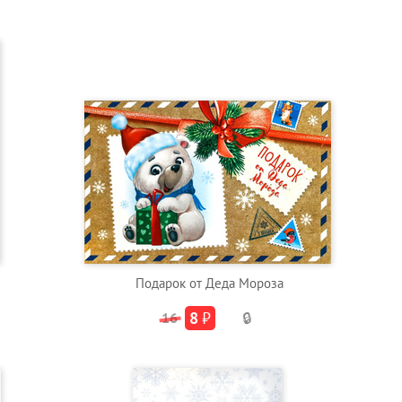
Подарок от Деда Мороза
8
₽
16
🔒