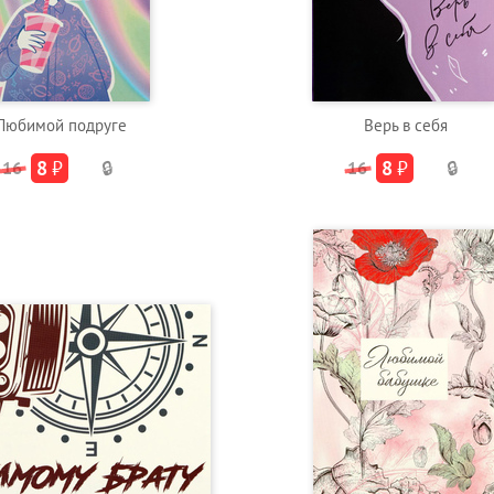
Любимой подруге
Верь в себя
8
₽
8
₽
16
🔒
16
🔒