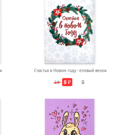
к
Счастья в Новом году - еловый венок
8
₽
16
🔒