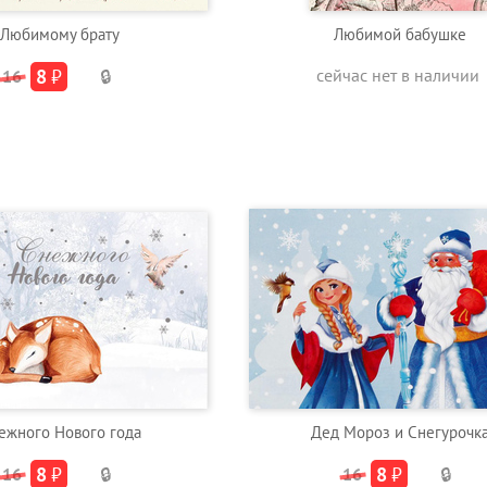
Любимому брату
Любимой бабушке
8
₽
сейчас нет в наличии
16
🔒
ежного Нового года
Дед Мороз и Снегурочк
8
₽
8
₽
16
🔒
16
🔒