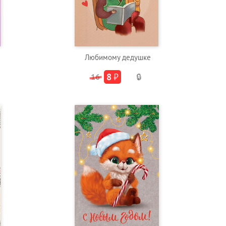
Любимому дедушке
8
₽
16
🔒