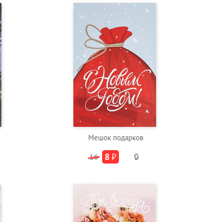
Мешок подарков
8
₽
16
🔒