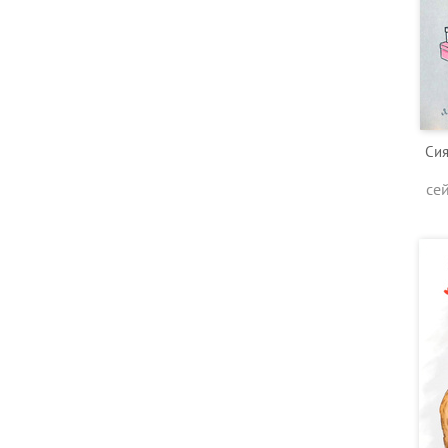
Сия
се