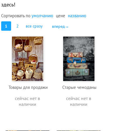
здесь!
Сортировать по
умолчанию
цене
названию
1
2
все сразу
вперед→
Товары для продажи
Старые чемоданы
сейчас нет в
сейчас нет в
наличии
наличии