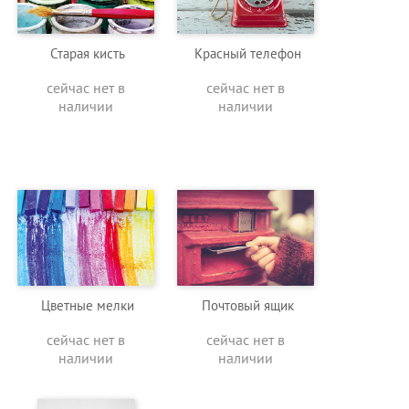
Старая кисть
Красный телефон
сейчас нет в
сейчас нет в
наличии
наличии
Цветные мелки
Почтовый ящик
сейчас нет в
сейчас нет в
наличии
наличии