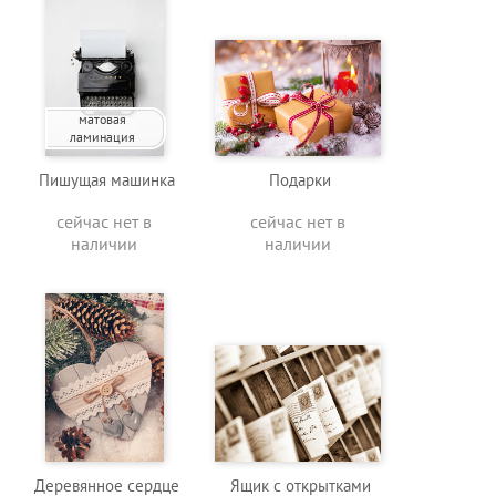
матовая
ламинация
Пишущая машинка
Подарки
сейчас нет в
сейчас нет в
наличии
наличии
Деревянное сердце
Ящик с открытками