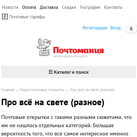
Новости
Оплата
Доставка
Скидки
География
Контакты
Почтовые тарифы
Регистрация
Вход
🔒
☰ Каталог и поиск
Главная
→
Наши почтовые открытки
→
Про всё на свете (разное)
Про всё на свете (разное)
Почтовые открытки с такими разными сюжетами, что
им не нашлось отдельных категорий. Большая
вероятность того, что всё самое интересное именно