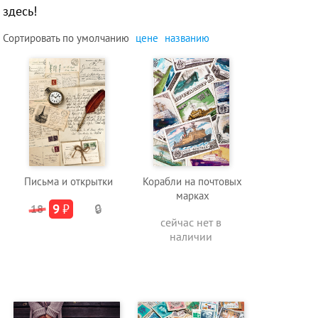
здесь!
Сортировать по
умолчанию
цене
названию
Письма и открытки
Корабли на почтовых
марках
9
₽
18
🔒
сейчас нет в
наличии