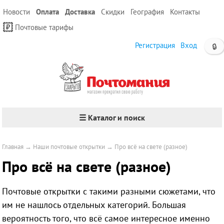
Новости
Оплата
Доставка
Скидки
География
Контакты
Почтовые тарифы
Регистрация
Вход
🔒
☰ Каталог и поиск
Главная
→
Наши почтовые открытки
→
Про всё на свете (разное)
Про всё на свете (разное)
Почтовые открытки с такими разными сюжетами, что
им не нашлось отдельных категорий. Большая
вероятность того, что всё самое интересное именно