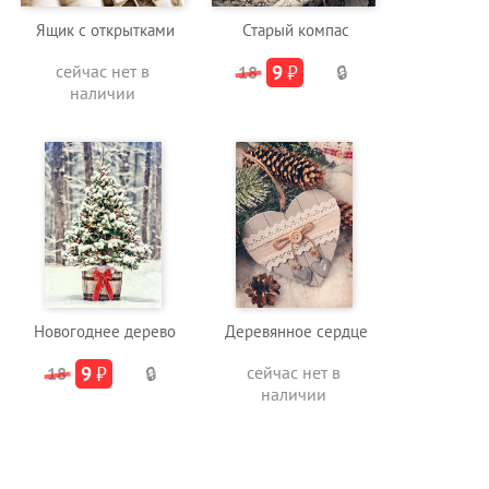
Ящик с открытками
Старый компас
сейчас нет в
9
₽
18
🔒
наличии
Новогоднее дерево
Деревянное сердце
9
₽
сейчас нет в
18
🔒
наличии