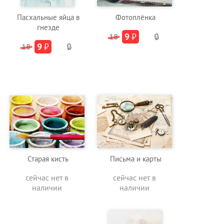
Пасхальные яйца в
Фотоплёнка
гнезде
9
₽
18
🔒
9
₽
18
🔒
Старая кисть
Письма и карты
сейчас нет в
сейчас нет в
наличии
наличии