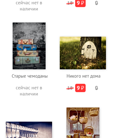
сейчас нет в
9
₽
18
🔒
наличии
Старые чемоданы
Никого нет дома
сейчас нет в
9
₽
18
🔒
наличии