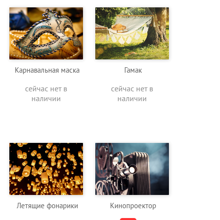
Карнавальная маска
Гамак
сейчас нет в
сейчас нет в
наличии
наличии
Летящие фонарики
Кинопроектор