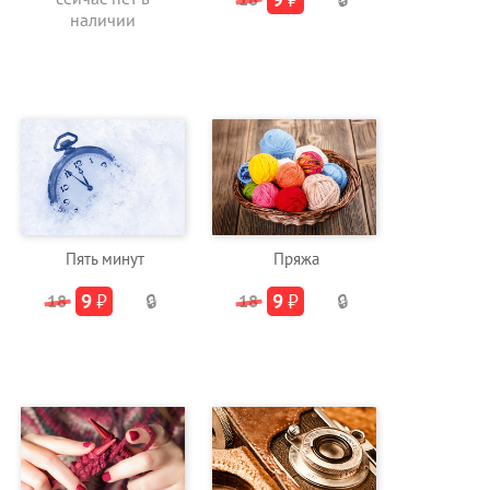
наличии
Пять минут
Пряжа
9
₽
9
₽
18
🔒
18
🔒