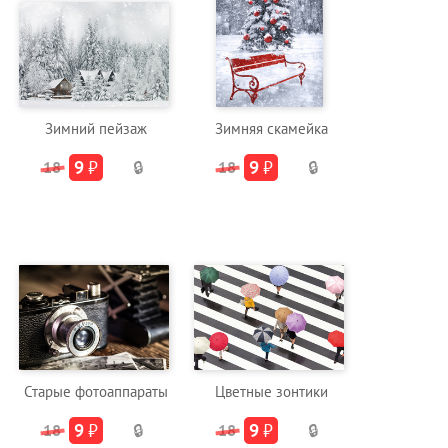
Зимний пейзаж
Зимняя скамейка
9
₽
9
₽
18
🔒
18
🔒
Старые фотоаппараты
Цветные зонтики
9
₽
9
₽
18
🔒
18
🔒