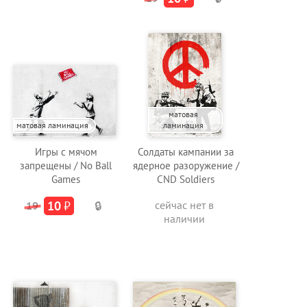
матовая
матовая ламинация
ламинация
Игры с мячом
Солдаты кампании за
запрещены / No Ball
ядерное разоружение /
Games
CND Soldiers
10
₽
сейчас нет в
19
🔒
наличии