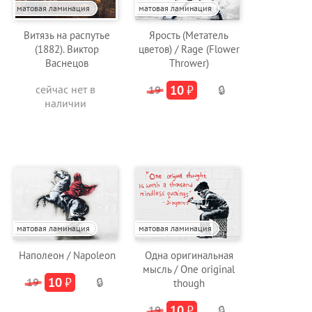
матовая ламинация
матовая ламинация
Витязь на распутье
Ярость (Метатель
(1882). Виктор
цветов) / Rage (Flower
Васнецов
Thrower)
сейчас нет в
10
₽
19
🔒
наличии
матовая ламинация
матовая ламинация
Наполеон / Napoleon
Одна оригинальная
мысль / One original
10
₽
19
🔒
though
10
₽
19
🔒