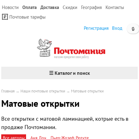
Новости
Оплата
Доставка
Скидки
География
Контакты
Почтовые тарифы
Регистрация
Вход
🔒
☰ Каталог и поиск
Главная
→
Наши почтовые открытки
→
Матовые открытки
Матовые открытки
Все открытки с матовой ламинацией, котрые есть в
продаже Почтомании.
Все авторы
Аня Лоч
Пьер-Жозеф Редуте