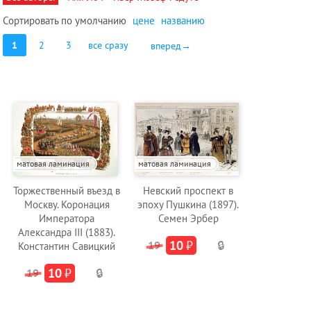
Сортировать по
умолчанию
цене
названию
1
2
3
все сразу
вперед→
матовая ламинация
матовая ламинация
Торжественный въезд в
Невский проспект в
Москву. Коронация
эпоху Пушкина (1897).
Императора
Семен Эрбер
Александра III (1883).
10
₽
19
🔒
Константин Савицкий
10
₽
19
🔒