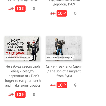
дорогой, 1909
10
₽
19
🔒
10
₽
19
🔒
матовая ламинация
матовая ламинация
Не забудь съесть свой
Сын мигранта из Сирии
обед и создать
/ The son of a migrant
неприятности / Don't
from Syria
forget to eat your lunch
10
₽
19
🔒
and make some trouble
10
₽
19
🔒