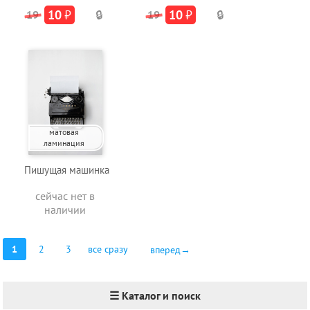
10
₽
10
₽
19
🔒
19
🔒
матовая
ламинация
Пишущая машинка
сейчас нет в
наличии
1
2
3
все сразу
вперед→
☰ Каталог и поиск