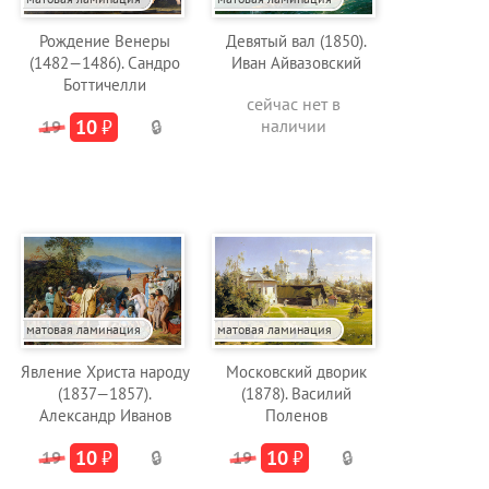
Рождение Венеры
Девятый вал (1850).
(1482—1486). Сандро
Иван Айвазовский
Боттичелли
сейчас нет в
10
₽
наличии
19
🔒
матовая ламинация
матовая ламинация
Явление Христа народу
Московский дворик
(1837—1857).
(1878). Василий
Александр Иванов
Поленов
10
₽
10
₽
19
🔒
19
🔒