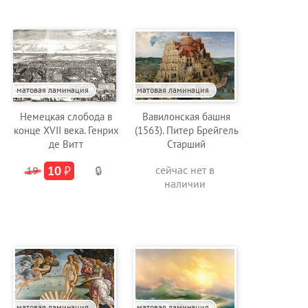
матовая ламинация
матовая ламинация
Немецкая слобода в
Вавилонская башня
конце XVII века. Генрих
(1563). Питер Брейгель
де Витт
Старший
10
₽
сейчас нет в
19
🔒
наличии
матовая ламинация
матовая ламинация