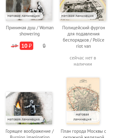
матовая ламинация
матовая ламинация
Принимая душ / Woman
Полицейский фургон
showering
для подавления
беспорядков / Police
10
₽
19
🔒
riot van
сейчас нет в
наличии
матовая
матовая ламинация
ламинация
Горящее воображение /
План города Москвы с
Burning imagination
окружной железной