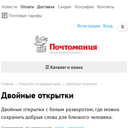
Новости
Оплата
Доставка
Скидки
География
Контакты
Почтовые тарифы
Регистрация
Вход
🔒
☰ Каталог и поиск
Главная
→
Открытки на каждый день
→
Двойные открытки
Двойные открытки
Двойные открытки с белым разворотом, где можно
сохранить добрые слова для близкого человека.
Сортировать по
умолчанию
цене
названию