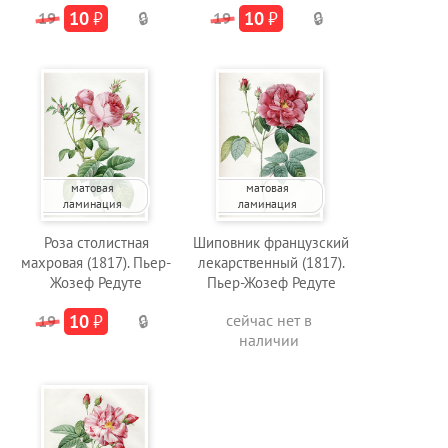
10
₽
10
₽
19
🔒
19
🔒
матовая
матовая
ламинация
ламинация
Роза столистная
Шиповник французский
махровая (1817). Пьер-
лекарственный (1817).
Жозеф Редуте
Пьер-Жозеф Редуте
10
₽
сейчас нет в
19
🔒
наличии