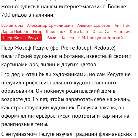
можно купить в нашем интернет-магазине. Больше
700 видов в наличии.
Все авторы
Александр Ермолицкий
Алексей Долотов
Аня Лоч
Дарья Нюберг
Игорь Шпиленок
Катя Гаар
Ольга Сальманович
Пьер-Жозеф Редуте
Рамиль Галеев
С.М. Прокудин-Горский
Пьер Жозеф Редуте (фр. Pierre-Joseph Redouté) —
бельгийский художник и ботаник, известный своими
картинами роз, лилий и других цветов.
Его дед и отец были художниками, но сам Редуте не
получил профессионального художественного
образования. Он покинул родительский дом в
возрасте до 13 лет, чтобы заработать себе на жизнь,
как странствующий художник. Получая заказы, он
оформлял интерьеры, писал портреты и картины на
религиозные темы.
С энтузиазмом Редуте изучал традиции фламандских и