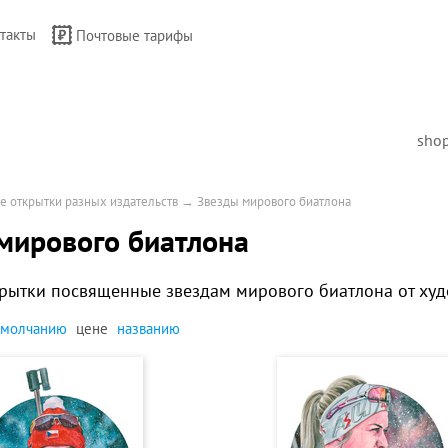
такты
Почтовые тарифы
sho
е открытки разных издательств
→
Звезды мирового биатлона
мирового биатлона
рытки посвященные звездам мирового биатлона от ху
умолчанию
цене
названию