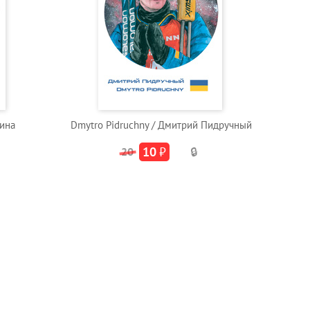
рина
Dmytro Pidruchny / Дмитрий Пидручный
10
₽
20
🔒