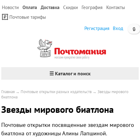
Новости
Оплата
Доставка
Скидки
География
Контакты
Почтовые тарифы
Регистрация
Вход
🔒
☰ Каталог и поиск
Главная
→
Почтовые открытки разных издательств
→
Звезды мирового
биатлона
Звезды мирового биатлона
Почтовые открытки посвященные звездам мирового
биатлона от художницы Алины Лапшиной.