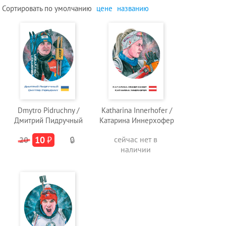
Сортировать по
умолчанию
цене
названию
Dmytro Pidruchny /
Katharina Innerhofer /
Дмитрий Пидручный
Катарина Иннерхофер
10
₽
сейчас нет в
20
🔒
наличии