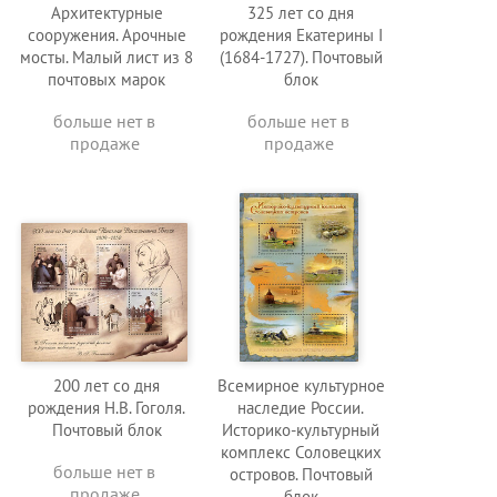
Архитектурные
325 лет со дня
сооружения. Арочные
рождения Екатерины I
мосты. Малый лист из 8
(1684-1727). Почтовый
почтовых марок
блок
больше нет в
больше нет в
продаже
продаже
200 лет со дня
Всемирное культурное
рождения Н.В. Гоголя.
наследие России.
Почтовый блок
Историко-культурный
комплекс Соловецких
больше нет в
островов. Почтовый
продаже
блок