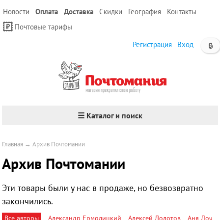
Новости
Оплата
Доставка
Скидки
География
Контакты
Почтовые тарифы
Регистрация
Вход
🔒
☰ Каталог и поиск
Главная
→
Архив Почтомании
Архив Почтомании
Эти товары были у нас в продаже, но безвозвратно
закончились.
Все авторы
Александр Ермолицкий
Алексей Долотов
Аня Лоч