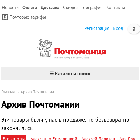
Новости
Оплата
Доставка
Скидки
География
Контакты
Почтовые тарифы
Регистрация
Вход
🔒
☰ Каталог и поиск
Главная
→
Архив Почтомании
Архив Почтомании
Эти товары были у нас в продаже, но безвозвратно
закончились.
Все авторы
Александр Ермолицкий
Алексей Долотов
Аня Лоч