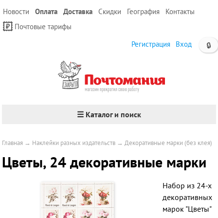
Новости
Оплата
Доставка
Скидки
География
Контакты
Почтовые тарифы
Регистрация
Вход
🔒
☰ Каталог и поиск
Главная
→
Наклейки разных издательств
→
Декоративные марки (без клея)
Цветы, 24 декоративные марки
Набор из 24-х
декоративных
марок "Цветы"