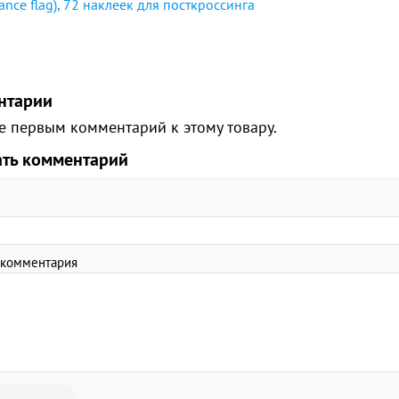
rance flag), 72 наклеек для посткроссинга
нтарии
е первым комментарий к этому товару.
ать комментарий
 комментария