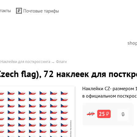
такты
Почтовые тарифы
sho
→
Наклейки для посткроссинга
→
Флаги
Czech flag), 72 наклеек для постк
Наклейки CZ- размером 1
в официальном посткрос
49
25
₽
🔒