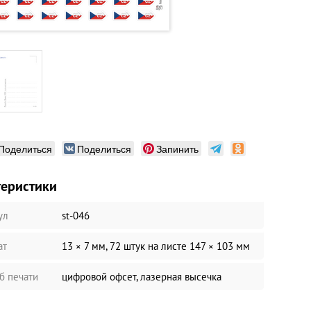
Поделиться
Поделиться
Запинить
теристики
ул
st-046
ат
13 × 7 мм, 72 штук на листе 147 × 103 мм
б печати
цифровой офсет, лазерная высечка