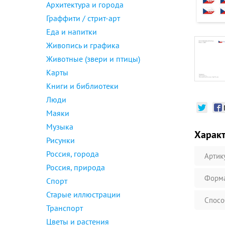
Архитектура и города
Граффити / стрит-арт
Еда и напитки
Живопись и графика
Животные (звери и птицы)
Карты
Книги и библиотеки
Люди
Маяки
Музыка
Харак
Рисунки
Россия, города
Артик
Россия, природа
Форм
Спорт
Старые иллюстрации
Спосо
Транспорт
Цветы и растения