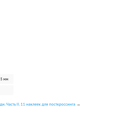
03 мм
. Часть II. 11 наклеек для посткроссинга
→