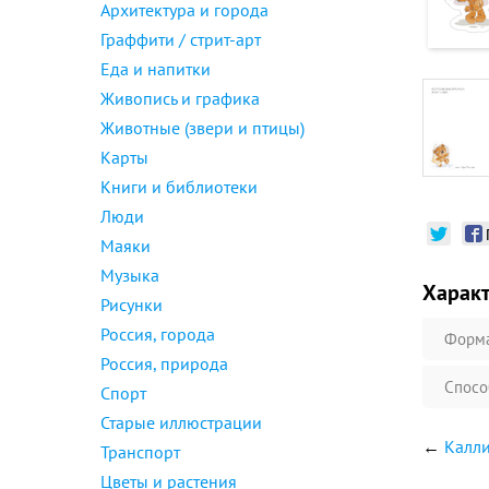
Архитектура и города
Граффити / стрит-арт
Еда и напитки
Живопись и графика
Животные (звери и птицы)
Карты
Книги и библиотеки
Люди
Маяки
Музыка
Харак
Рисунки
Россия, города
Форм
Россия, природа
Спосо
Спорт
Старые иллюстрации
←
Калли
Транспорт
Цветы и растения