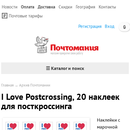
Новости
Оплата
Доставка
Скидки
География
Контакты
Почтовые тарифы
Регистрация
Вход
🔒
☰ Каталог и поиск
Главная
→
Архив Почтомании
I Love Postcrossing, 20 наклеек
для посткроссинга
Наклейки
с
марочной