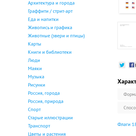
Архитектура и города
Граффити / стрит-арт
Еда и напитки
Живопись и графика
Животные (звери и птицы)
Карты
Книги и библиотеки
Люди
Маяки
Музыка
Харак
Рисунки
Россия, города
Форм
Россия, природа
Спосо
Спорт
Старые иллюстрации
Флаги 18
Транспорт
Цветы и растения