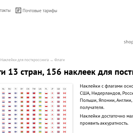
такты
Почтовые тарифы
sho
→
Наклейки для посткроссинга
→
Флаги
и 13 стран, 156 наклеек для пост
Наклейки c флагами осно
США, Нидерландов, Росси
Польши, Японии, Англии
получателя.
Наклейки достаточно мал
проявить аккуратность.