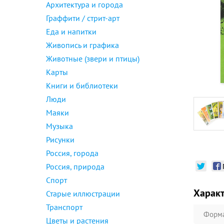
Архитектура и города
Граффити / стрит-арт
Еда и напитки
Живопись и графика
Животные (звери и птицы)
Карты
Книги и библиотеки
Люди
Маяки
Музыка
Рисунки
Россия, города
Россия, природа
Спорт
Харак
Старые иллюстрации
Транспорт
Форм
Цветы и растения