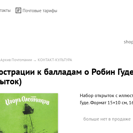
такты
Почтовые тарифы
sho
→
Архив Почтомании
→
КОНТАКТ-КУЛЬТУРА
страции к балладам о Робин Гуде
ыток)
Набор открыток с иллюс
Гуде. Формат 15×10 см, 1
больше нет в продаже