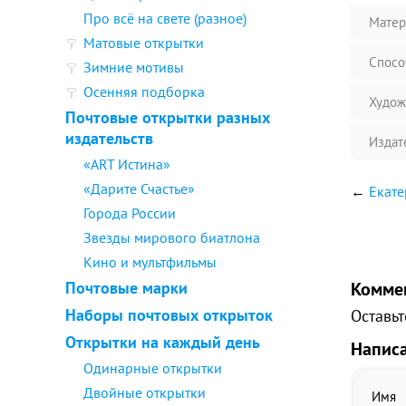
Про всё на свете (разное)
Матер
Матовые открытки
Спосо
Зимние мотивы
Осенняя подборка
Худож
Почтовые открытки разных
издательств
Издат
«ART Истина»
«Дарите Счастье»
←
Екате
Города России
Звезды мирового биатлона
Кино и мультфильмы
Почтовые марки
Комме
Наборы почтовых открыток
Оставьт
Открытки на каждый день
Напис
Одинарные открытки
Двойные открытки
Имя