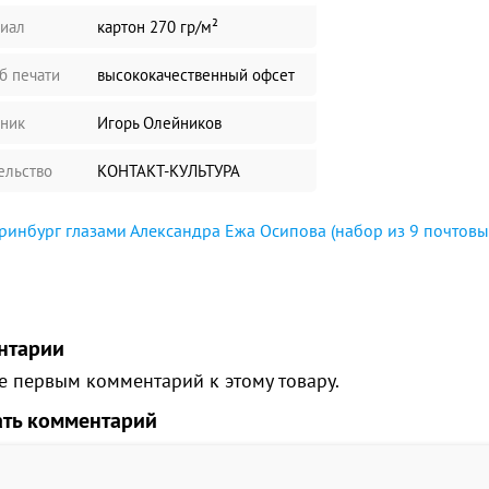
иал
картон 270 гр/м²
б печати
высококачественный офсет
ник
Игорь Олейников
ельство
КОНТАКТ-КУЛЬТУРА
ринбург глазами Александра Ежа Осипова (набор из 9 почтовы
нтарии
е первым комментарий к этому товару.
ать комментарий