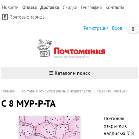
Новости
Оплата
Доставка
Скидки
География
Контакты
Почтовые тарифы
Регистрация
Вход
🔒
☰ Каталог и поиск
Главная
→
Почтовые открытки разных издательств
→
«Дарите Счастье»
С 8 МУР-Р-ТА
Почтовая
открытка с
надписью "С 8