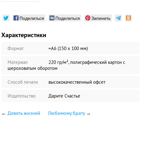
Поделиться
Поделиться
Запинить
Характеристики
Формат
≈А6 (150 х 100 мм)
Материал
220 гр/м², полиграфический картон с
шероховатым оборотом
Способ печати
высококачественный офсет
Издательство
Дарите Счастье
←
Девять жизней
Любимому брату
→